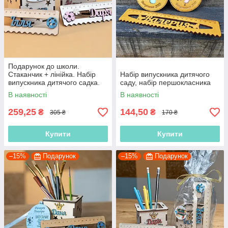
Подарунок до школи.
Стаканчик + лінійка. Набір
Набір випускника дитячого
випускника дитячого садка.
саду, набір першокласника
Набір першокласника
В наявності
В наявності
259,25
144,50
₴
₴
305 ₴
170 ₴
Купити
Купити
–15%
Подарунок
–15%
Подарунок