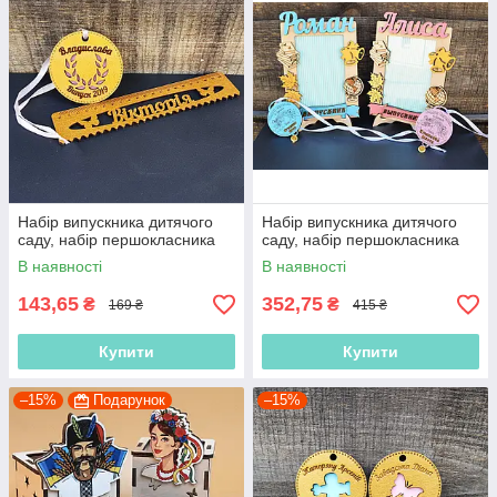
Набір випускника дитячого
Набір випускника дитячого
саду, набір першокласника
саду, набір першокласника
В наявності
В наявності
143,65
352,75
₴
₴
169 ₴
415 ₴
Купити
Купити
–15%
Подарунок
–15%