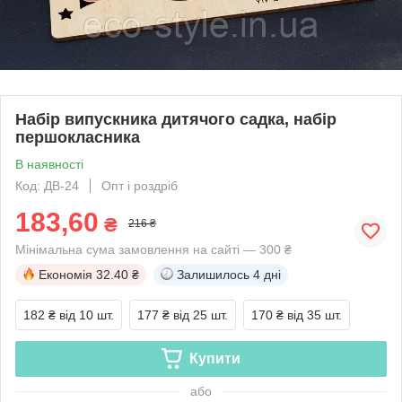
Набір випускника дитячого садка, набір
першокласника
В наявності
Код: ДВ-24
Опт і роздріб
183,60
₴
216 ₴
Мінімальна сума замовлення на сайті — 300 ₴
Економія
32.40 ₴
Залишилось
4 дні
182 ₴
від 10 шт.
177 ₴
від 25 шт.
170 ₴
від 35 шт.
Купити
або