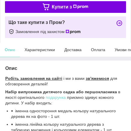
Купити з
Що таке купити з Пром?
Замовлення під захистом
Опис
Характеристики
Доставка
Оплата
Умови п
Опис
Робіть замовлення на сайті
і ми з вами
зв'яжемося
для
обговорення деталей!
Набір випускника дитячого садка або першокласника
в
якості оригінального
подарунка
приємно здивує кожного
дитини. У набір входить:
іменна одностороння медаль кольору натурального
дерева як на фото - 1 шт.
іменна лінійка кольору натурального дерева з
таблицею множення і кольоровим елементом - 1 шт.