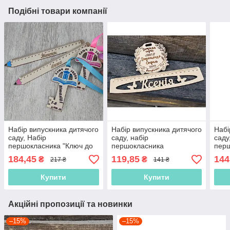
Подібні товари компанії
Набір випускника дитячого
Набір випускника дитячого
Набі
саду, Набір
саду, набір
саду
першокласника "Ключ до
першокласника
пер
знань" 2 предмети
184,45
119,85
144
₴
₴
217 ₴
141 ₴
Купити
Купити
Акційні пропозиції та новинки
–15%
–15%