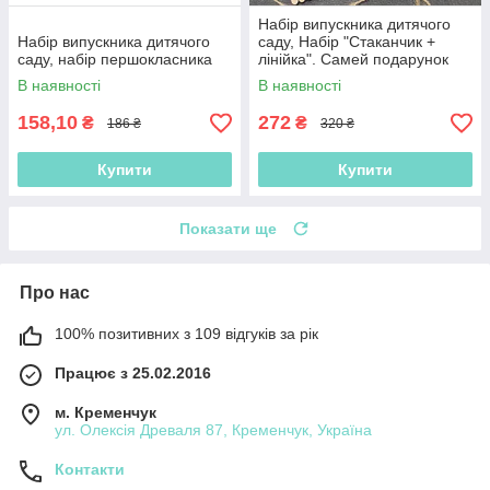
Набір випускника дитячого
Набір випускника дитячого
саду, Набір "Стаканчик +
саду, набір першокласника
лінійка". Самей подарунок
для школяра
В наявності
В наявності
158,10
272
₴
₴
186 ₴
320 ₴
Купити
Купити
Показати ще
Про нас
100% позитивних з 109 відгуків за рік
Працює з 25.02.2016
м. Кременчук
ул. Олексія Древаля 87, Кременчук, Україна
Контакти