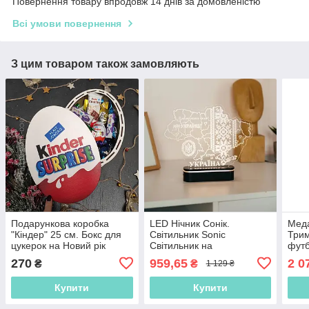
Повернення товару впродовж 14 днів за домовленістю
Всі умови повернення
З цим товаром також замовляють
Подарункова коробка
LED Нічник Сонік.
Мед
"Кіндер" 25 см. Бокс для
Світильник Sonic
Три
цукерок на Новий рік
Світильник на
фут
акумуляторі.
футб
270
959,65
2 0
₴
₴
1 129 ₴
футб
Купити
Купити