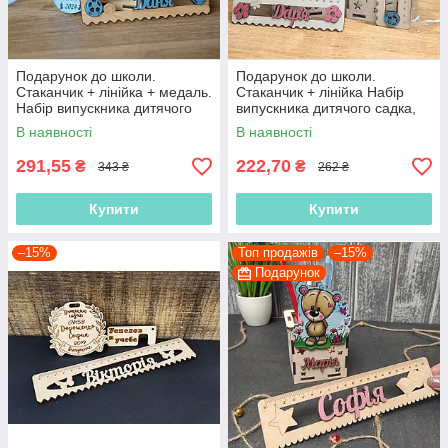
Подарунок до школи.
Подарунок до школи.
Стаканчик + лінійка + медаль.
Стаканчик + лінійка Набір
Набір випускника дитячого
випускника дитячого садка,
садка, Набір першокласника
Набір першокласника
В наявності
В наявності
291,55
222,70
₴
₴
343 ₴
262 ₴
Купити
Купити
–15%
Топ продажів
–15%
Подарунок