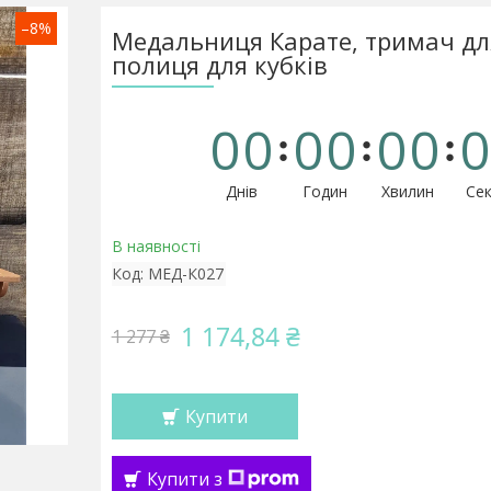
–8%
Медальниця Карате, тримач дл
полиця для кубків
0
0
0
0
0
0
0
Днів
Годин
Хвилин
Сек
В наявності
Код:
МЕД-К027
1 174,84 ₴
1 277 ₴
Купити
Купити з