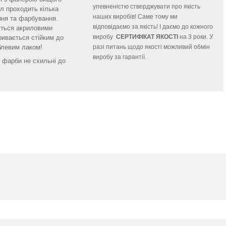
упевненістю стверджувати про якість
ал проходить кілька
наших виробів! Саме тому ми
ння та фарбування.
відповідаємо за якість! І даємо до кожного
ється акриловими
виробу
СЕРТИФІКАТ ЯКОСТІ
на 3 роки. У
ивається стійким до
левим лаком!
разі питань щодо якості можливий обмін
виробу за гарантії.
і фарби не схильні до