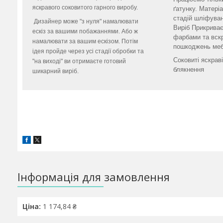
яскравого соковитого гарного виробу.
ґатунку. Матері
стадій шліфува
Дизайнер може "з нуля" намалювати
Виріб Прикрива
ескіз за вашими побажаннями. Або ж
фарбами та вскр
намалювати за вашим ескізом. Потім
пошкоджень меб
ідея пройде через усі стадії обробки та
Соковиті яскрав
"на виході" ви отримаєте готовий
блякнення
шикарний виріб.
Інформація для замовлення
Ціна:
1 174,84 ₴