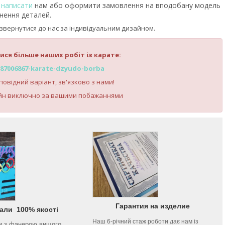
ь
написати
нам або оформити замовлення на вподобану модель
чнення деталей.
звернутися до нас за індивідуальним дизайном.
ися більше наших робіт із карате:
/g87006867-karate-dzyudo-borba
овідний варіант, зв'язково з нами!
йн виключно за вашими побажаннями
Гарантия на изделие
али 100% якості
Наш 6-річний стаж роботи дає нам із
и з фанерою вищого