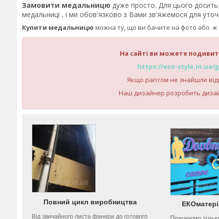
Замовити медальницю
дуже просто. Для цього досит
медальниці , і ми обов'язково з Вами зв'яжемося для уто
Купити медальницю
можна ту, що ви бачите на фото або ж 
На сайті ви можете подивит
https://eco-style.in.ua
Якщо раптом не знайшли відп
Наш дизайнер розробить диза
Повний цикл виробництва
ЕКОматері
Від звичайного листа фанери до готового
Працюємо тільк