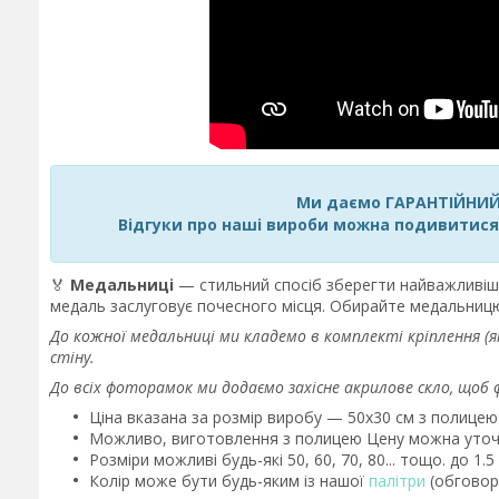
Ми даємо ГАРАНТІЙНИЙ 
Відгуки про наші вироби можна подивитис
🏅
Медальниці
— стильний спосіб зберегти найважливіш
медаль заслуговує почесного місця. Обирайте медальницю
До кожної медальниці ми кладемо в комплекті кріплення (як
стіну.
До всіх фоторамок ми додаємо захісне акрилове скло, щоб 
Ціна вказана за розмір виробу — 50х30 см з полицею
Можливо, виготовлення з полицею Цену можна уточ
Розміри можливі будь-які 50, 60, 70, 80... тощо. до 1
Колір може бути будь-яким із нашої
палітри
(обговор