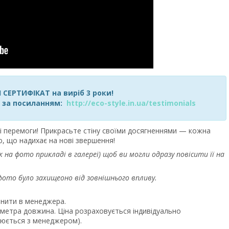
СЕРТИФІКАТ на виріб 3 роки!
я за посиланням:
http://eco-style.in.ua/testimonials
і перемоги! Прикрасьте стіну своїми досягненнями — кожна
, що надихає на нові звершення!
 на фото прикладі в галереї) щоб ви могли одразу повісити її на
фото було захищеоно від зовнішнього впливу.
нити в менеджера.
.5 метра довжина. Ціна розраховується індивідуально
юється з менеджером).