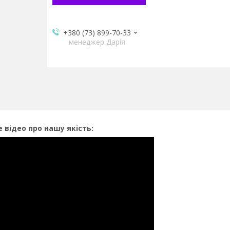
+380 (73) 899-70-33
менеджер Дарія
 відео про нашу якість: