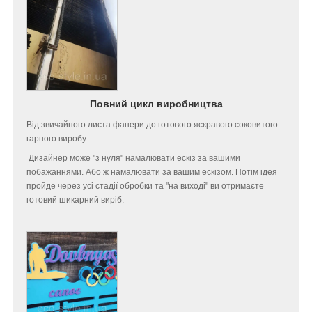
Повний цикл виробництва
Від звичайного листа фанери до готового яскравого соковитого
гарного виробу.
Дизайнер може "з нуля" намалювати ескіз за вашими
побажаннями. Або ж намалювати за вашим ескізом. Потім ідея
пройде через усі стадії обробки та "на виході" ви отримаєте
готовий шикарний виріб.