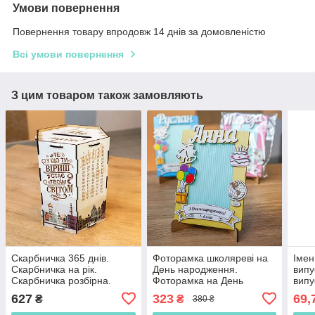
Умови повернення
Повернення товару впродовж 14 днів за домовленістю
Всі умови повернення
З цим товаром також замовляють
Скарбничка 365 днів.
Фоторамка школяреві на
Імен
Скарбничка на рік.
День народження.
випу
Скарбничка розбірна.
Фоторамка на День
випу
Модульна скарбничка.
народження Подарунок на
садо
627
323
69,
₴
₴
380 ₴
Копілка. Копилка
День народження. Іменна
випу
фоторамка
шко