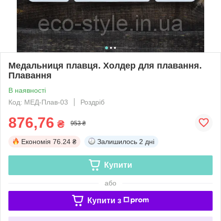
Медальниця плавця. Холдер для плавання.
Плавання
В наявності
Код: МЕД-Плав-03
Роздріб
876,76
₴
953 ₴
Економія
76.24 ₴
Залишилось
2 дні
Купити
або
Купити з