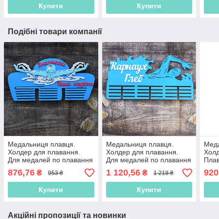
Купити
Купити
Подібні товари компанії
Медальниця плавця.
Медальниця плавця.
Меда
Холдер для плавання.
Холдер для плавання.
Холд
Для медалей по плавання
Для медалей по плавання
Пла
876,76
1 120,56
920
₴
₴
953 ₴
1 218 ₴
Купити
Купити
Акційні пропозиції та новинки