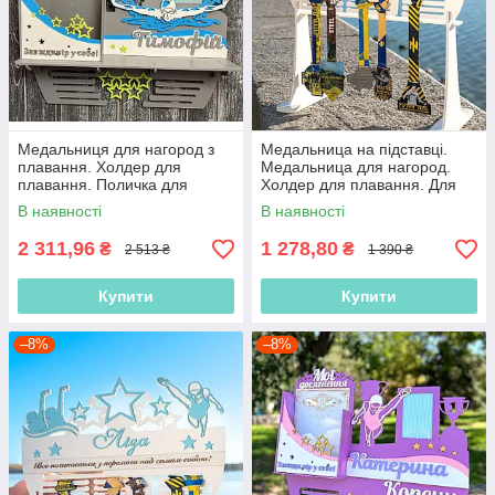
Медальниця для нагород з
Медальница на підставці.
плавання. Холдер для
Медальница для нагород.
плавання. Поличка для
Холдер для плавання. Для
нагород.Холдер для
медалей з плавання
В наявності
В наявності
медалей.
2 311,96
1 278,80
₴
₴
2 513 ₴
1 390 ₴
Купити
Купити
–8%
–8%