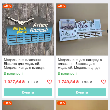
–8%
–8%
Медальниця плавання.
Медальниця для нагород з
Вішалка для медалей.
плавання. Вішалка для
Медальниця для плавця.
медалей. Медальниця для
Тримач медалей плавання
плавця. Тримач медалей
В наявності
В наявності
плавання
1 027,64
1 749,84
₴
₴
1 117 ₴
1 902 ₴
Купити
Купити
–8%
–8%