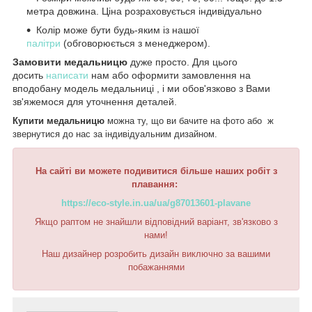
метра довжина. Ціна розраховується індивідуально
Колір може бути будь-яким із нашої
палітри
(обговорюється з менеджером).
Замовити медальницю
дуже просто. Для цього
досить
написати
нам або оформити замовлення на
вподобану модель медальниці , і ми обов'язково з Вами
зв'яжемося для уточнення деталей.
Купити медальницю
можна ту, що ви бачите на фото або ж
звернутися до нас за індивідуальним дизайном.
На сайті ви можете подивитися більше наших робіт з
плавання:
https://eco-style.in.ua/ua/g87013601-plavane
Якщо раптом не знайшли відповідний варіант, зв'язково з
нами!
Наш дизайнер розробить дизайн виключно за вашими
побажаннями