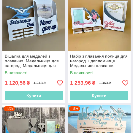
Вішалка для медалей з
Набір з плавання полиця для
плавання. Медальниця для
нагород + дипломниця.
нагород. Медальниця для
Медальниця плавання.
плавця. Тримач медалей
Медальниця для плавця
В наявності
В наявності
плавання
1 120,56
1 253,96
₴
₴
1 218 ₴
1 363 ₴
Купити
Купити
–8%
–8%