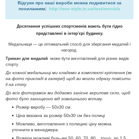
Відгуки про наші вироби можна подивитися за
посиланням:
http://eco-style.in.ua/testimonials
Досягнення успішних спортсменів мають бути гідно
представлені в інтер'єрі будинку.
Медальниця — це оптимальний спосіб для зберігання медалей і
нагород.
Тримач для медалей
може бути виготовлений для різних видів
спорту.
До кожної медальниці ми кладемо в комплекті кріплення (як
на фото прикладі в галереї) щоб ви могли одразу повісити
її на стіну.
До всіх фоторамок ми додаємо захісне акрилове скло, щоб
фото було захищеоно від зовнішнього впливу.
Розмір виробу — 50х30 см.
Ціна вказана за розмір 50х30 см без полиці
Можливо, виготовлення з полицею ціну можна
уточнити в менеджера.
Розміри можливі будь-які 50, 60, 70, 80... тощо. до 1.5