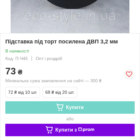
Підставка під торт посилена ДВП 3,2 мм
В наявності
Код: П-Ч45
Опт і роздріб
73
₴
Мінімальна сума замовлення на сайті — 300 ₴
72 ₴
від 10 шт.
68 ₴
від 20 шт.
Купити
або
Купити з