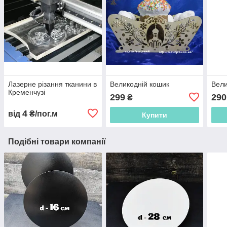
Лазерне різання тканини в
Великодній кошик
Вели
Кременчузі
299
290
₴
4
від
₴/пог.м
Купити
Подібні товари компанії