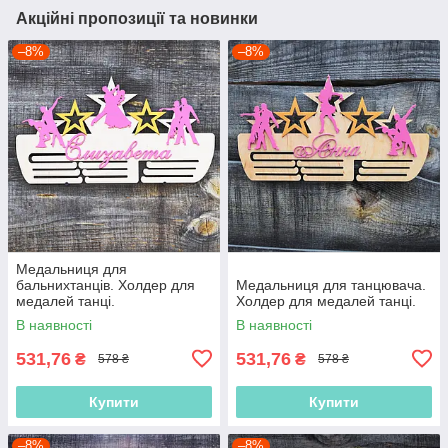
Акційні пропозиції та новинки
–8%
–8%
Медальниця для
бальнихтанців. Холдер для
Медальниця для танцювача.
медалей танці.
Холдер для медалей танці.
В наявності
В наявності
531,76
531,76
₴
₴
578 ₴
578 ₴
Купити
Купити
–8%
–8%