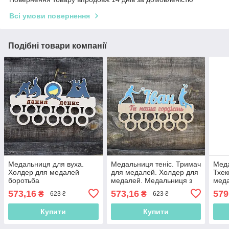
Всі умови повернення
Подібні товари компанії
Медальниця для вуха.
Медальниця теніс. Тримач
Мед
Холдер для медалей
для медалей. Холдер для
Тхек
боротьба
медалей. Медальниця з
мед
тенісу
573,16
573,16
579
₴
₴
623 ₴
623 ₴
Купити
Купити