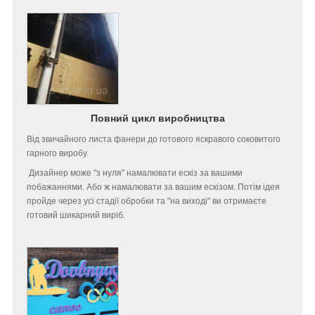
Повний цикл виробництва
Від звичайного листа фанери до готового яскравого соковитого
гарного виробу.
Дизайнер може "з нуля" намалювати ескіз за вашими
побажаннями. Або ж намалювати за вашим ескізом. Потім ідея
пройде через усі стадії обробки та "на виході" ви отримаєте
готовий шикарний виріб.