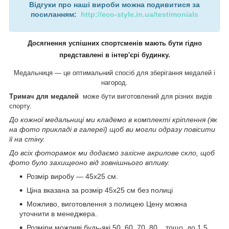
Відгуки про наші вироби можна подивитися за
посиланням:
http://eco-style.in.ua/testimonials
Досягнення успішних спортсменів мають бути гідно
представлені в інтер'єрі будинку.
Медальниця — це оптимальний спосіб для зберігання медалей і
нагород.
Тримач для медалей
може бути виготовлений для різних видів
спорту.
До кожної медальниці ми кладемо в комплекті кріплення (як
на фото прикладі в галереї) щоб ви могли одразу повісити
її на стіну.
До всіх фоторамок ми додаємо захісне акрилове скло, щоб
фото було захищеоно від зовнішнього впливу.
Розмір виробу — 45х25 см.
Ціна вказана за розмір 45х25 см без полиці
Можливо, виготовлення з полицею Цену можна
уточнити в менеджера.
Розміри можливі будь-які 50, 60, 70, 80... тощо. до 1.5