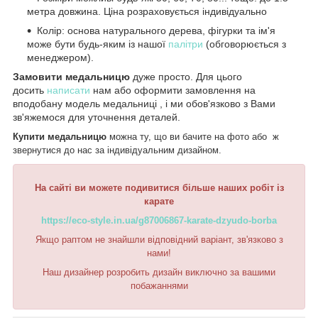
метра довжина. Ціна розраховується індивідуально
Колір: основа натурального дерева, фігурки та ім'я
може бути будь-яким із нашої
палітри
(обговорюється з
менеджером).
Замовити медальницю
дуже просто. Для цього
досить
написати
нам або оформити замовлення на
вподобану модель медальниці , і ми обов'язково з Вами
зв'яжемося для уточнення деталей.
Купити медальницю
можна ту, що ви бачите на фото або ж
звернутися до нас за індивідуальним дизайном.
На сайті ви можете подивитися більше наших робіт із
карате
https://eco-style.in.ua/g87006867-karate-dzyudo-borba
Якщо раптом не знайшли відповідний варіант, зв'язково з
нами!
Наш дизайнер розробить дизайн виключно за вашими
побажаннями