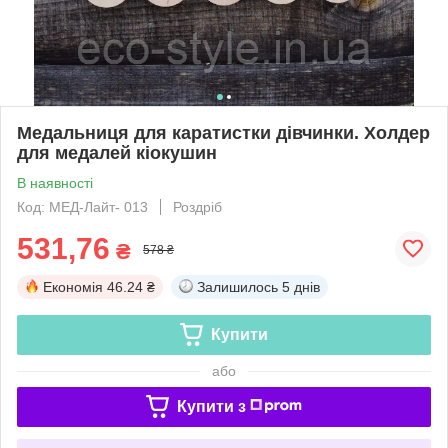
Медальниця для каратистки дівчинки. Холдер
для медалей кіокушин
В наявності
Код: МЕД-Лайт- 013
Роздріб
531,76
₴
578 ₴
Економія
46.24 ₴
Залишилось
5 днів
Купити
або
Купити з