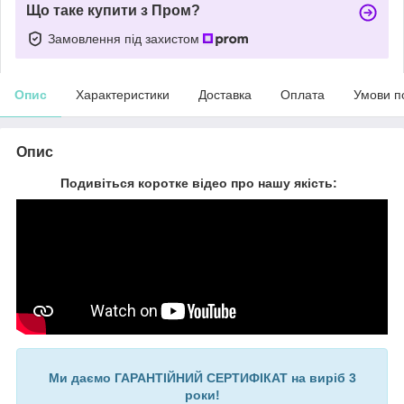
Що таке купити з Пром?
Замовлення під захистом
Опис
Характеристики
Доставка
Оплата
Умови п
Опис
Подивіться коротке відео про нашу якість:
Ми даємо ГАРАНТІЙНИЙ СЕРТИФІКАТ на виріб 3
роки!