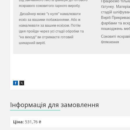
Від звичайного листа фанери до готового
Працюємо тільк
яскравого соковитого гарного виробу.
ґатунку. Матері
стадій шліфува
Дизайнер може "з нуля" намалювати
Виріб Прикрива
ескіз за вашими побажаннями. Або ж
фарбами та вскр
намалювати за вашим ескізом. Потім
пошкоджень меб
ідея пройде через усі стадії обробки та
Соковиті яскрав
"на виході" ви отримаєте готовий
блякнення
шикарний виріб.
Інформація для замовлення
Ціна:
531,76 ₴