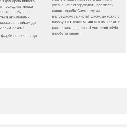
и з фанерою вищого
упевненістю стверджувати про якість
ал проходить кілька
наших виробів! Саме тому ми
ння та фарбування.
відповідаємо за якість! І даємо до кожного
ється акриловими
виробу
СЕРТИФІКАТ ЯКОСТІ
на 3 роки. У
ивається стійким до
левим лаком!
разі питань щодо якості можливий обмін
виробу за гарантії.
і фарби не схильні до