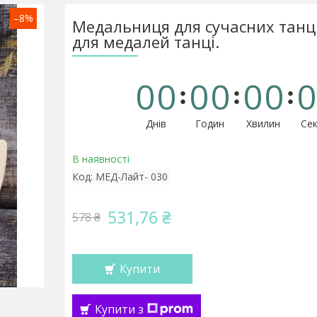
–8%
Медальниця для сучасних танці
для медалей танці.
0
0
0
0
0
0
0
Днів
Годин
Хвилин
Сек
В наявності
Код:
МЕД-Лайт- 030
531,76 ₴
578 ₴
Купити
Купити з