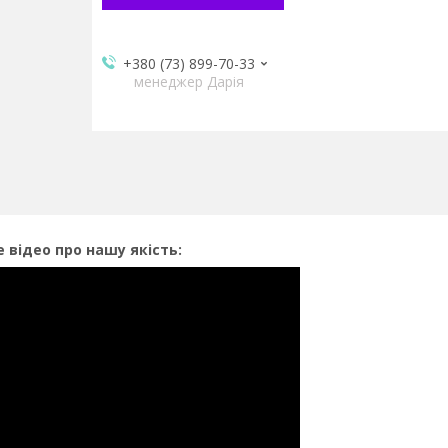
+380 (73) 899-70-33
менеджер Дарія
 відео про нашу якість: