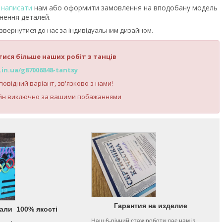
ь
написати
нам або оформити замовлення на вподобану модель
чнення деталей.
звернутися до нас за індивідуальним дизайном.
тися більше наших робіт з танців
.in.ua/g87006848-tantsy
овідний варіант, зв'язково з нами!
йн виключно за вашими побажаннями
Гарантия на изделие
али 100% якості
Наш 6-річний стаж роботи дає нам із