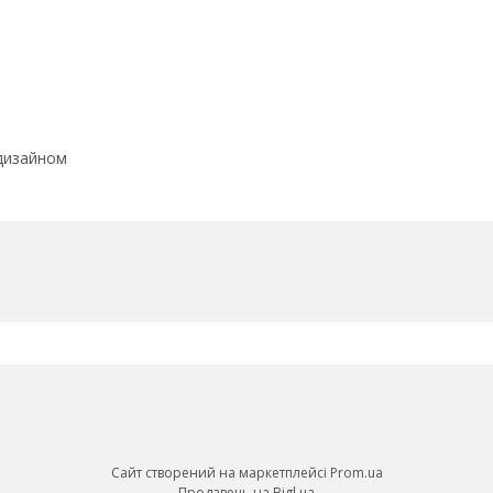
дизайном
Сайт створений на маркетплейсі
Prom.ua
Продавець на Bigl.ua