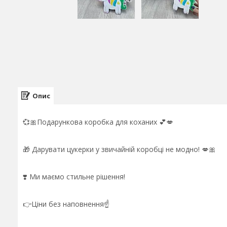
Опис
💞🎀Подарункова коробка для коханих 💕💋
🎁 Дарувати цукерки у звичайній коробці не модно! 💋🎀
❣️ Ми маємо стильне рішення!
👉Ціни без наповнення☝️