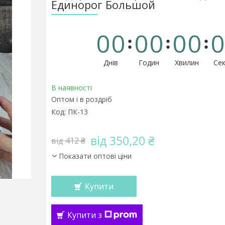
Единорог Большой
0
0
0
0
0
0
0
Днів
Годин
Хвилин
Сек
В наявності
Оптом і в роздріб
Код:
ПК-13
від 350,20 ₴
від 412 ₴
Показати оптові ціни
Купити
Купити з