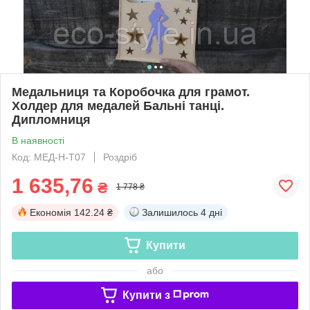
Медальниця та Коробочка для грамот.
Холдер для медалей Бальні танці.
Дипломниця
В наявності
Код: МЕД-Н-Т07
Роздріб
1 635,76
₴
1 778 ₴
Економія
142.24 ₴
Залишилось
4 дні
Купити
або
Купити з