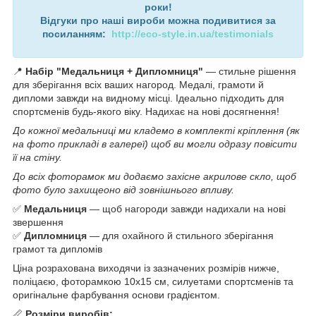
роки!
Відгуки про наші вироби можна подивитися за
посиланням:
http://eco-style.in.ua/testimonials
📍
Набір "Медальниця + Дипломниця"
— стильне рішення
для зберігання всіх ваших нагород. Медалі, грамоти й
дипломи завжди на видному місці. Ідеально підходить для
спортсменів будь-якого віку. Надихає на нові досягнення!
До кожної медальниці ми кладемо в комплекті кріплення (як
на фото прикладі в галереї) щоб ви могли одразу повісити
її на стіну.
До всіх фоторамок ми додаємо захісне акрилове скло, щоб
фото було захищеоно від зовнішнього впливу.
✅
Медальниця
— щоб нагороди завжди надихали на нові
звершення
✅
Дипломниця
— для охайного й стильного зберігання
грамот та дипломів
Ціна розрахована виходячи із зазначених розмірів нижче,
поліцаєю, фоторамкою 10х15 см, силуетами спортсменів та
оригінальне фарбування основи градієнтом.
📏
Розміри виробів: