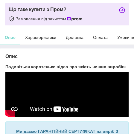
Що таке купити з Пром?
Замовлення під захистом
Опис
Характеристики
Доставка
Оплата
Умови п
Опис
Подивіться коротеньке відео про якість ниших виробів:
Ми даємо ГАРАНТІЙНИЙ СЕРТИФІКАТ на виріб 3