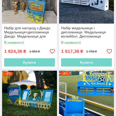
Набір для нагород з Дзюдо.
Набір медальниця і
Медальниця+дипломниця
дипломниця. Медальниця
Дзюдо. Медальниця для
волейбол. Дипломниця
борця. Тримач для медалей
волейбол. Подарунковий
В наявності
В наявності
набір спортсмену
1 824,36
1 617,36
₴
₴
1 983 ₴
1 758 ₴
Купити
Купити
–8%
–8%