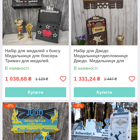
Набір для медалей з боксу.
Набір для Дзюдо.
Медальниця для боксера.
Медальниця+дипломниця
Тримач для медалей.
Дзюдо. Медальниця для
Медальниця для кікбоксингу
борця. Тримач для медалей.
В наявності
В наявності
Вішалка для медалей
1 038,68
1 331,24
₴
₴
1 129 ₴
1 447 ₴
Купити
Купити
–8%
–8%