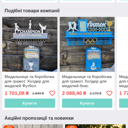
Подібні товари компанії
Медальниця та Коробочка
Медальниця та Коробочка
Меда
для грамот. Холдер для
для грамот. Холдер для
для 
медалей Футбол.
медалей-бокс.
меда
Дипломниця
Дипломниця
для 
1 701,08
2 088,40
1 7
₴
₴
1 849 ₴
2 270 ₴
баль
Купити
Купити
Акційні пропозиції та новинки
–8%
–8%