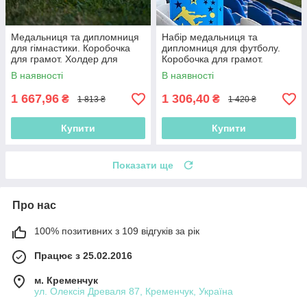
Медальниця та дипломниця
Набір медальниця та
для гімнастики. Коробочка
дипломниця для футболу.
для грамот. Холдер для
Коробочка для грамот.
медалей гімнастики.
Холдер для медалей з
В наявності
В наявності
Дипломниця.
футболу. Дипломниця.
1 667,96
1 306,40
₴
₴
1 813 ₴
1 420 ₴
Купити
Купити
Показати ще
Про нас
100% позитивних з 109 відгуків за рік
Працює з 25.02.2016
м. Кременчук
ул. Олексія Древаля 87, Кременчук, Україна