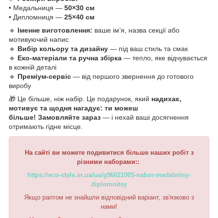
• Медальниця —
50×30 см
• Дипломниця —
25×40 см
🔹
Іменне виготовлення:
ваше ім’я, назва секції або
мотивуючий напис
🔹
Вибір кольору та дизайну
— під ваш стиль та смак
🔹
Еко-матеріали та ручна збірка
— тепло, яке відчувається
в кожній деталі
🔹
Преміум-сервіс
— від першого звернення до готового
виробу
🎁 Це більше, ніж набір. Це подарунок, який
надихає,
мотивує та щодня нагадує: ти можеш
більше!
Замовляйте зараз
— і нехай ваші досягнення
отримають гідне місце.
На сайті ви можете подивитися більше наших робіт з
різними наборами::
https://eco-style.in.ua/ua/g96021005-nabor-medalnitsy-
diplomnitsy
Якщо раптом не знайшли відповідний варіант, зв'язково з
нами!