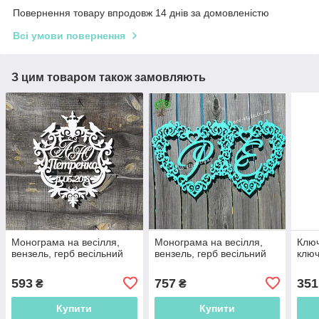
Повернення товару впродовж 14 днів за домовленістю
Всі умови повернення
З цим товаром також замовляють
Монограма на весілля,
Монограма на весілля,
Ключ
вензель, герб весільний
вензель, герб весільний
ключ
593
757
351
₴
₴
Купити
Купити