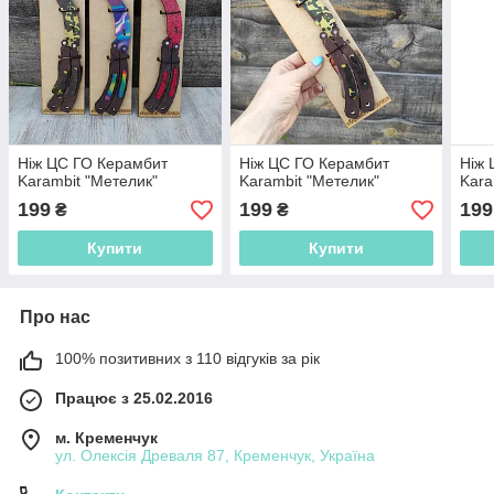
Ніж ЦС ГО Керамбит
Ніж ЦС ГО Керамбит
Ніж 
Karambit "Метелик"
Karambit "Метелик"
Kara
199
199
199
₴
₴
Купити
Купити
Про нас
100% позитивних з 110 відгуків за рік
Працює з 25.02.2016
м. Кременчук
ул. Олексія Древаля 87, Кременчук, Україна