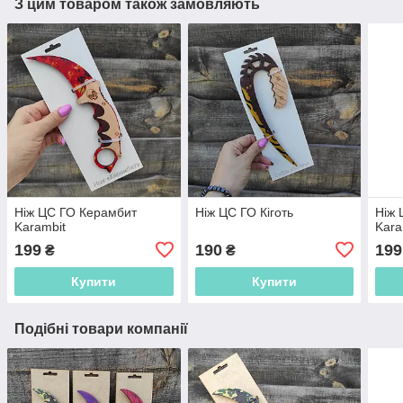
З цим товаром також замовляють
Ніж ЦС ГО Керамбит
Ніж ЦС ГО Кіготь
Ніж 
Karambit
Kara
199
190
199
₴
₴
Купити
Купити
Подібні товари компанії