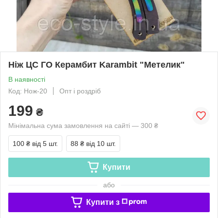
Ніж ЦС ГО Керамбит Karambit "Метелик"
В наявності
Код: Нож-20
Опт і роздріб
199
₴
Мінімальна сума замовлення на сайті — 300 ₴
100 ₴
від 5 шт.
88 ₴
від 10 шт.
Купити
або
Купити з