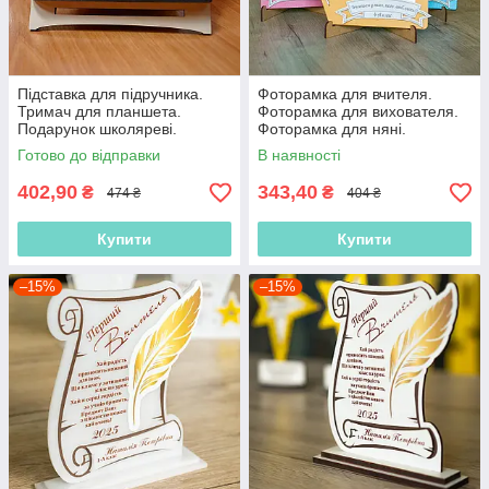
Підставка для підручника.
Фоторамка для вчителя.
Тримач для планшета.
Фоторамка для вихователя.
Подарунок школяреві.
Фоторамка для няні.
Подарунок дитині. Подарунок
Фоторамка для колеги.
Готово до відправки
В наявності
для навчання
Подарунок вчителю
402,90
343,40
₴
₴
474 ₴
404 ₴
Купити
Купити
–15%
–15%