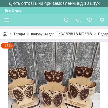
Діють оптові ціни при замовленні від 10 штук
Еко Стиль
Товари
подарунки для ШКОЛЯРІВ і ВЧИТЕЛІВ
Подару
–15%