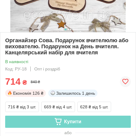
Органайзер Сова. Подарунок вчителюлю або
вихователю. Подарунок на День вчителя.
Канцелярський набір для вчителя
В наявності
Код: РУ-18
Опт і роздріб
714
₴
840 ₴
Економія
126 ₴
Залишилось
1 день
716 ₴
від 3 шт.
669 ₴
від 4 шт.
628 ₴
від 5 шт.
Купити
або