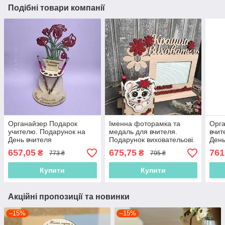
Подібні товари компанії
Органайзер Подарок
Іменна фоторамка та
Орга
учителю. Подарунок на
медаль для вчителя.
вчит
День вчителя
Подарунок виховательові.
День
Подарок на День учителя.
Канц
657,05
675,75
761
₴
₴
773 ₴
795 ₴
Подарунок на 8 березня
вчит
Купити
Купити
Акційні пропозиції та новинки
–15%
–15%