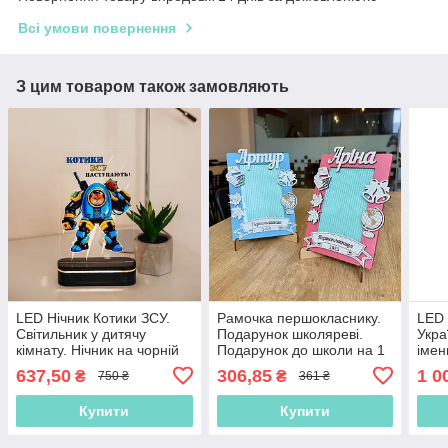
Всі умови повернення
З цим товаром також замовляють
LED Нічник Котики ЗСУ.
Рамочка першокласнику.
LED 
Світильник у дитячу
Подарунок школяреві.
Укра
кімнату. Нічник на чорній
Подарунок до школи на 1
імен
підставці
вересня. Подарунок на
з ім
637,50
306,85
1 0
₴
₴
750 ₴
361 ₴
день знань
нічн
Купити
Купити