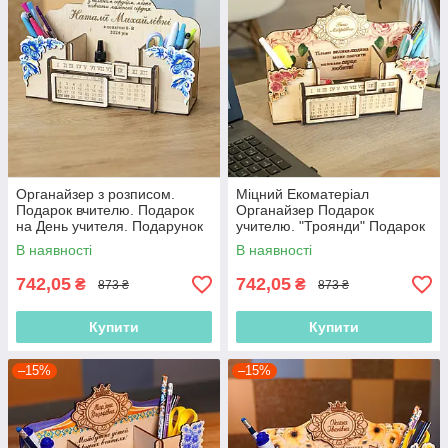
Органайзер з розписом.
Міцний Екоматеріал
Подарок вчителю. Подарок
Органайзер Подарок
на День учителя. Подарунок
учителю. "Троянди" Подарок
для вчителя до 8 березня Еко
на День учителя. Подарунок
В наявності
В наявності
матеріал!
для вчителя до 8 березня
742,05
742,05
₴
₴
873 ₴
873 ₴
Купити
Купити
–15%
–15%