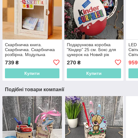
Скарбничка книга.
Подарункова коробка
LED 
Скарбничка. Скарбничка
"Кіндер" 25 см. Бокс для
Світ
розбірна. Модульна
цукерок на Новий рік
Світ
скарбничка. Копілка.
акум
739
270
959
₴
₴
Копилка
Купити
Купити
Подібні товари компанії