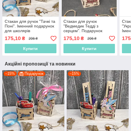
Стакан для ручок "Тачкі та
Стакан для ручок
Стак
Поні". Іменний подарунок
"Ведмедик Тедді з
"Укр
для школярів
серцем". Подарунок
Імен
школярам.
школ
175,10
175,10
175
₴
₴
206 ₴
206 ₴
Купити
Купити
Акційні пропозиції та новинки
–15%
Подарунок
–15%