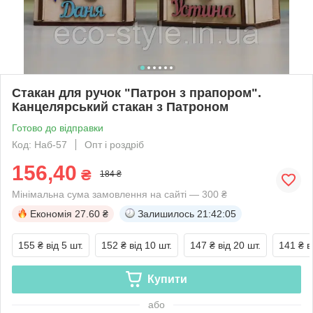
Стакан для ручок "Патрон з прапором".
Канцелярський стакан з Патроном
Готово до відправки
Код: Наб-57
Опт і роздріб
156,40
₴
184 ₴
Мінімальна сума замовлення на сайті — 300 ₴
Економія
27.60 ₴
Залишилось
21:42:04
155 ₴
від 5 шт.
152 ₴
від 10 шт.
147 ₴
від 20 шт.
141 ₴
в
Купити
або