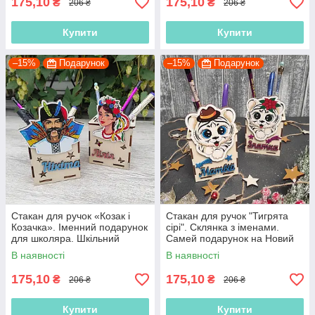
175,10
175,10
₴
₴
206 ₴
206 ₴
Купити
Купити
–15%
Подарунок
–15%
Подарунок
Стакан для ручок «Козак і
Стакан для ручок "Тигрята
Козачка». Іменний подарунок
сірі". Склянка з іменами.
для школяра. Шкільний
Самей подарунок на Новий
подарунок. Канцелярський
рік
В наявності
В наявності
стакан
175,10
175,10
₴
₴
206 ₴
206 ₴
Купити
Купити