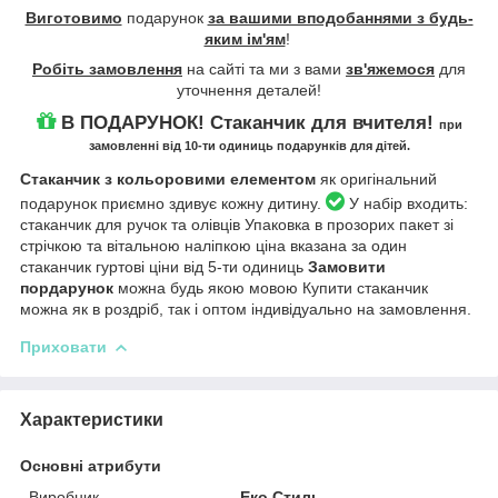
Виготовимо
подарунок
за вашими вподобаннями з будь-
яким ім'ям
!
Робіть замовлення
на сайті та ми з вами
зв'яжемося
для
уточнення деталей!
В ПОДАРУНОК! Стаканчик для вчителя!
при
замовленні від 10-ти одиниць подарунків для дітей.
Стаканчик з кольоровими елементом
як оригінальний
подарунок приємно здивує кожну дитину.
У набір входить:
стаканчик для ручок та олівців Упаковка в прозорих пакет зі
стрічкою та вітальною наліпкою ціна вказана за один
стаканчик гуртові ціни від 5-ти одиниць
Замовити
пордарунок
можна будь якою мовою Купити стаканчик
можна як в роздріб, так і оптом індивідуально на замовлення.
Приховати
Характеристики
Основні атрибути
Виробник
Еко Стиль