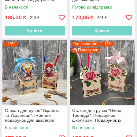
випускний Набір
В наявності
Готово до відправки
першокласника
185,30
170,85
₴
₴
218 ₴
201 ₴
Купити
Купити
–15%
Топ продажів
–15%
Подарунок
Стакан для ручок "Українка
Стакан для ручок "Ніжна
та Українець". Іменний
Троянда". Подарунок
подарунок для школярів
школярам. Подарунок із
ім'ям випускний.
В наявності
В наявності