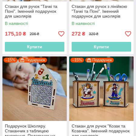
Стакан для ручок "Тачкі та
Стакан для ручок з лінійкою
Поні". Іменний подарунок
"Тачкі та Поні". Іменний
для школярів
подарунок для школярів
В наявності
В наявності
175,10
272
₴
₴
206 ₴
320 ₴
Купити
Купити
–15%
Подарунок
–15%
Подарунок
Подарунок Школяру.
Стакан для ручок "Козак та
Стаканчик з таблицею
Козачка". Іменний подарунок
множення. Подарунок на
для школярів