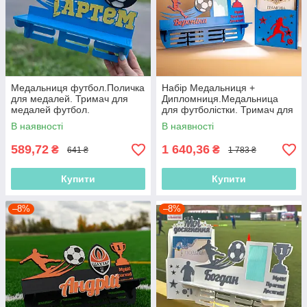
Медальниця футбол.Поличка
Набір Медальниця +
для медалей. Тримач для
Дипломниця.Медальница
медалей футбол.
для футболістки. Тримач для
Медальниця футболісту.
медалей футбол. Холдер
В наявності
В наявності
Холдер футбол.
футбол
589,72
1 640,36
₴
₴
641 ₴
1 783 ₴
Купити
Купити
–8%
–8%