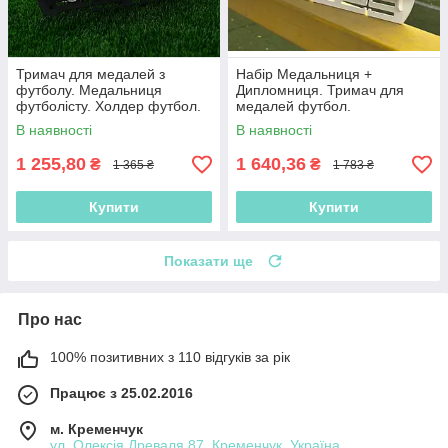
Тримач для медалей з
Набір Медальниця +
футболу. Медальниця
Дипломниця. Тримач для
футболісту. Холдер футбол.
медалей футбол.
Медальниця для нагород
Медальница футболісту.
В наявності
В наявності
Холдер футбол
1 255,80
1 640,36
₴
₴
1 365 ₴
1 783 ₴
Купити
Купити
Показати ще
Про нас
100% позитивних з 110 відгуків за рік
Працює з 25.02.2016
м. Кременчук
ул. Олексія Древаля 87, Кременчук, Україна