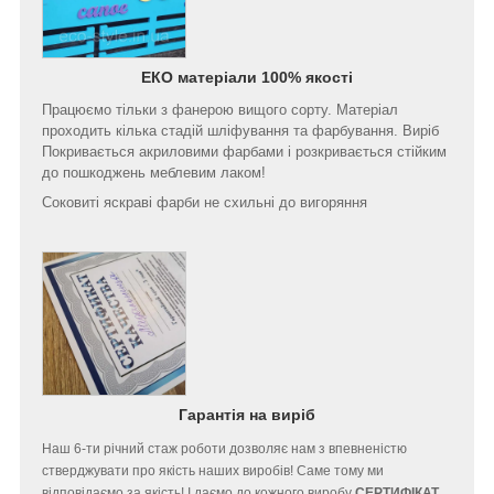
ЕКО матеріали 100% якості
Працюємо тільки з фанерою вищого сорту. Матеріал
проходить кілька стадій шліфування та фарбування. Виріб
Покривається акриловими фарбами і розкривається стійким
до пошкоджень меблевим лаком!
Соковиті яскраві фарби не схильні до вигоряння
Гарантія на виріб
Наш 6-ти річний стаж роботи дозволяє нам з впевненістю
стверджувати про якість наших виробів! Саме тому ми
відповідаємо за якість! І даємо до кожного виробу
СЕРТИФІКАТ