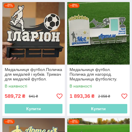
–8%
–8%
Медальниця футбол.Поличка
Медальниця футбол.
для медалей і кубків. Тримач
Поличка для нагород.
для медалей футбол.
Медальница футболісту.
Медальниця футболісту.
Полиця для нагород
В наявності
В наявності
Холдер футбол.
футболіста
589,72
1 893,36
₴
₴
641 ₴
2 058 ₴
Купити
Купити
–8%
–8%