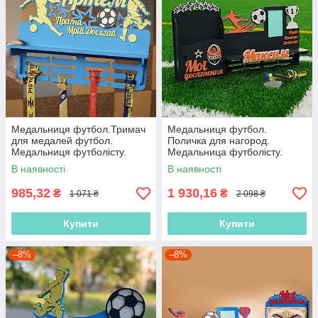
Медальниця футбол.Тримач
Медальниця футбол.
для медалей футбол.
Поличка для нагород.
Медальниця футболісту.
Медальница футболісту.
Виріб для нагород
Полиця для нагород
В наявності
В наявності
футболісту.
футболіста
985,32
1 930,16
₴
₴
1 071 ₴
2 098 ₴
Купити
Купити
–8%
–8%