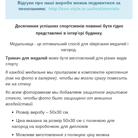
Відгуки про наші вироби можна подивитися за
посиланням:
http://eco-style.in.ua/testimonials
Досягнення успішних спортсменів повинні бути гідно
представлені в інтер'єрі будинку.
Медальница - це оптимальний спосіб для зберігання медалей і
нагород.
Тримач для медалей
може бути виготовлений для різних видів
спорту.
К каждой медальне мы прилагаем в комплекте крепления
(как на фото в галерее), чтобы вы могли сразу повесить
ее на стену.
Ко всем фоторамкам мы добавляем защитное акриловое
стекло, чтобы фото было защищено от внешних
воздействий.
Розмір виробу – 50х30 см.
Ціна вказана за розмір 50х30 см с поличкою для
нагород на коробочкою для дипломів
Можливе виготовлення з полицею ціну можна