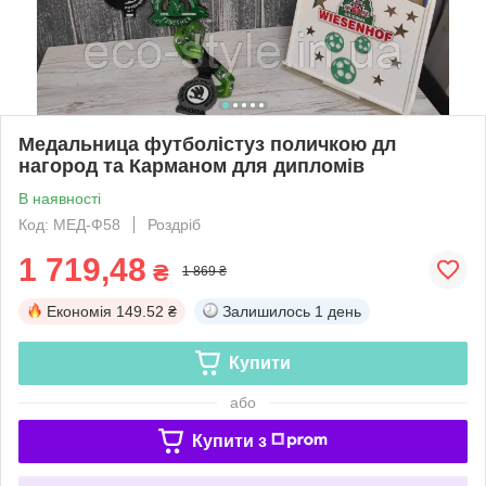
Медальница футболістуз поличкою дл
нагород та Карманом для дипломів
В наявності
Код: МЕД-Ф58
Роздріб
1 719,48
₴
1 869 ₴
Економія
149.52 ₴
Залишилось
1 день
Купити
або
Купити з