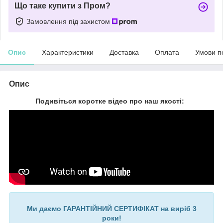
Що таке купити з Пром?
Замовлення під захистом
Опис
Характеристики
Доставка
Оплата
Умови п
Опис
Подивіться коротке відео про наш якості:
Ми даємо ГАРАНТІЙНИЙ СЕРТИФІКАТ на виріб 3
роки!