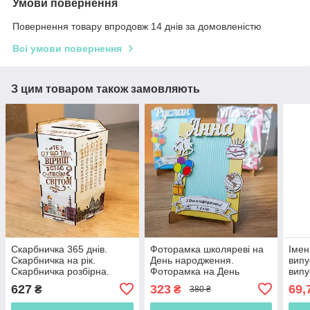
Умови повернення
Повернення товару впродовж 14 днів за домовленістю
Всі умови повернення
З цим товаром також замовляють
Скарбничка 365 днів.
Фоторамка школяреві на
Імен
Скарбничка на рік.
День народження.
випу
Скарбничка розбірна.
Фоторамка на День
випу
Модульна скарбничка.
народження Подарунок на
садо
627
323
69,
₴
₴
380 ₴
Копілка. Копилка
День народження. Іменна
випу
фоторамка
шко