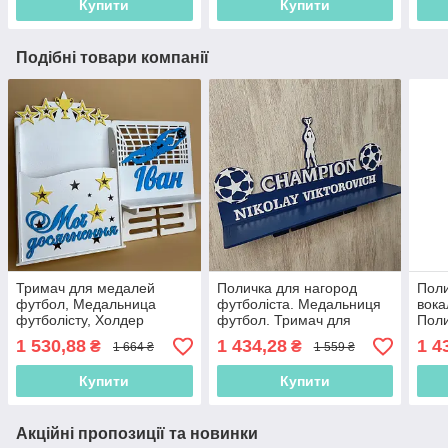
Купити
Купити
Подібні товари компанії
Тримач для медалей
Поличка для нагород
Поли
футбол, Медальница
футболіста. Медальниця
вока
футболісту, Холдер
футбол. Тримач для
Поли
футбол,Поличка для
медалей футбол,
вока
1 530,88
1 434,28
1 4
₴
₴
1 664 ₴
1 559 ₴
нагород
Медальница футболісту,
спів
Холдер футбол.
дипл
Купити
Купити
Акційні пропозиції та новинки