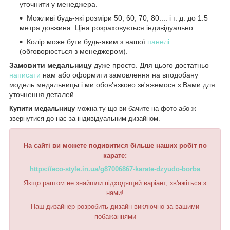
уточнити у менеджера.
Можливі будь-які розміри 50, 60, 70, 80.... і т. д. до 1.5
метра довжина. Ціна розраховується індивідуально
Колір може бути будь-яким з нашої
панелі
(обговорюється з менеджером).
Замовити медальницу
дуже просто. Для цього достатньо
написати
нам або оформити замовлення на вподобану
модель медальницы і ми обов'язково зв'яжемося з Вами для
уточнення деталей.
Купити медальницу
можна ту що ви бачите на фото або ж
звернутися до нас за індивідуальним дизайном.
На сайті ви можете подивитися більше наших робіт по
карате:
https://eco-style.in.ua/g87006867-karate-dzyudo-borba
Якщо раптом не знайшли підходящий варіант, зв'яжіться з
нами!
Наш дизайнер розробить дизайн виключно за вашими
побажаннями