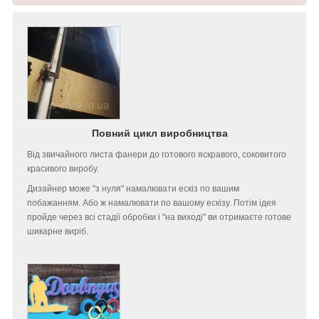
Повний цикл виробництва
Від звичайного листа фанери до готового яскравого, соковитого
красивого виробу.
Дизайнер може "з нуля" намалювати ескіз по вашим
побажанням. Або ж намалювати по вашому ескізу. Потім ідея
пройде через всі стадії обробки і "на виході" ви отримаєте готове
шикарне виріб.