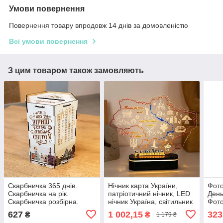
Умови повернення
Повернення товару впродовж 14 днів за домовленістю
Всі умови повернення
З цим товаром також замовляють
Скарбничка 365 днів.
Нічник карта України,
Фото
Скарбничка на рік.
патріотичний нічник, LED
День
Скарбничка розбірна.
нічник Україна, світильник
Фото
Модульна скарбничка.
карта України, нічник
наро
627
1 002,15
323
₴
₴
1 179 ₴
Копілка. Копилка
Україна з підсвічуванням
День