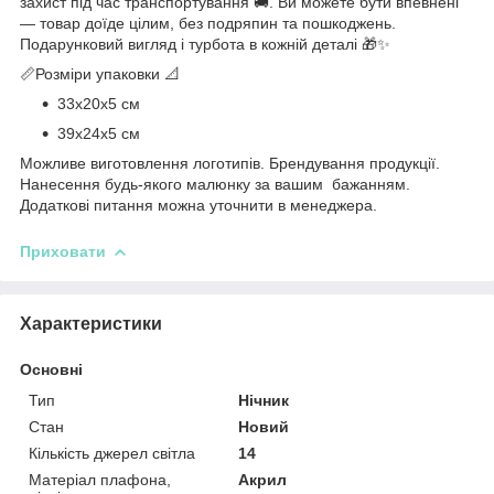
захист під час транспортування 🚚. Ви можете бути впевнені
— товар доїде цілим, без подряпин та пошкоджень.
Подарунковий вигляд і турбота в кожній деталі 🎁✨
📏Розміри упаковки 📐
33х20х5 см
39х24х5 см
Можливе виготовлення логотипів. Брендування продукції.
Нанесення будь-якого малюнку за вашим бажанням.
Додаткові питання можна уточнити в менеджера.
Приховати
Характеристики
Основні
Тип
Нічник
Стан
Новий
Кількість джерел світла
14
Матеріал плафона,
Акрил