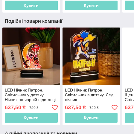
фот
Купити
Купити
Подібні товари компанії
LED Нічник Патрон.
LED Нічник Патрон.
LED 
Світильник у дитячу.
Світильник в дитячу. Лед
Щеня
Нічник на чорній підставці
нічник
Світ
кімн
637,50
637,50
637
₴
₴
750 ₴
750 ₴
підс
Купити
Купити
Акційні пропозиції та новинки