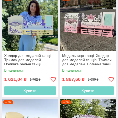
Холдер для медалей танці.
Медальниця танці. Холдер
Тримач для медалей.
для медалей танців. Тримач
Поличка бальні танці.
для медалей. Поличка танці.
Медальниця для дівчат
Медальниця для танців з
В наявності
В наявності
імям дитини
1 621,04
1 867,60
₴
₴
1 762 ₴
2 030 ₴
Купити
Купити
–8%
–8%