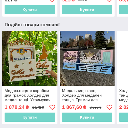
Копілка. Копилка
День народження. Іменна
випу
фоторамка
шко
Купити
Купити
Подібні товари компанії
Медальниця із коробом
Медальниця танці.
Хол
для грамот. Холдер для
Холдер для медалей
танц
медалі танці. Утримувач
танців. Тримач для
меда
для нагород.
медалей. Поличка танці.
Мед
1 078,24
1 867,60
2 0
₴
₴
1 172 ₴
2 030 ₴
Медальниця для танців з
хлоп
імям дитини
танц
Купити
Купити