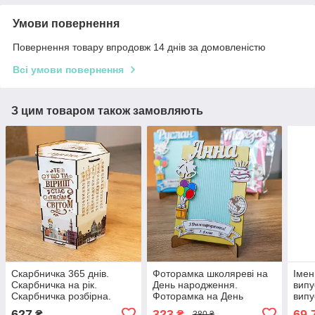
Умови повернення
Повернення товару впродовж 14 днів за домовленістю
Всі умови повернення
З цим товаром також замовляють
Скарбничка 365 днів.
Фоторамка школяреві на
Імен
Скарбничка на рік.
День народження.
випу
Скарбничка розбірна.
Фоторамка на День
випу
Модульна скарбничка.
народження Подарунок на
садо
627
323
69,
₴
₴
380 ₴