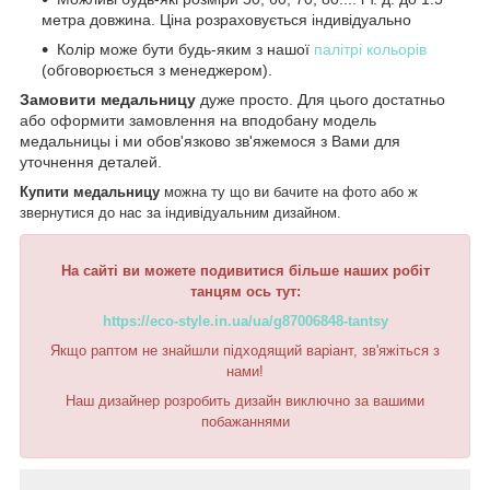
метра довжина. Ціна розраховується індивідуально
Колір може бути будь-яким з нашої
палітрі кольорів
(обговорюється з менеджером).
Замовити медальницу
дуже просто. Для цього достатньо
або оформити замовлення на вподобану модель
медальницы і ми обов'язково зв'яжемося з Вами для
уточнення деталей.
Купити медальницу
можна ту що ви бачите на фото або ж
звернутися до нас за індивідуальним дизайном.
На сайті ви можете подивитися більше наших робіт
танцям ось тут:
https://eco-style.in.ua/ua/g87006848-tantsy
Якщо раптом не знайшли підходящий варіант, зв'яжіться з
нами!
Наш дизайнер розробить дизайн виключно за вашими
побажаннями