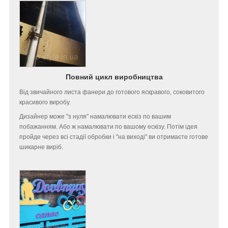
Повний цикл виробництва
Від звичайного листа фанери до готового яскравого, соковитого
красивого виробу.
Дизайнер може "з нуля" намалювати ескіз по вашим
побажанням. Або ж намалювати по вашому ескізу. Потім ідея
пройде через всі стадії обробки і "на виході" ви отримаєте готове
шикарне виріб.