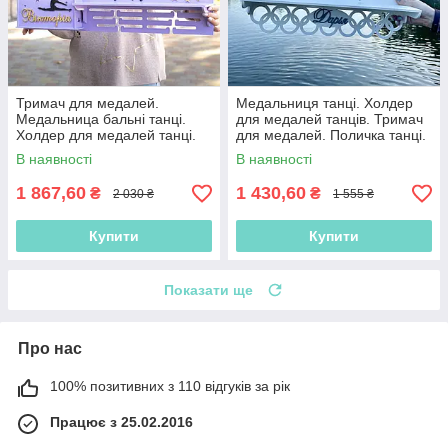
Тримач для медалей.
Медальниця танці. Холдер
Медальница бальні танці.
для медалей танців. Тримач
Холдер для медалей танці.
для медалей. Поличка танці.
Тримач для медалей
Медальниця для танців з
В наявності
В наявності
імям дитини
1 867,60
1 430,60
₴
₴
2 030 ₴
1 555 ₴
Купити
Купити
Показати ще
Про нас
100% позитивних з 110 відгуків за рік
Працює з 25.02.2016