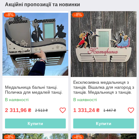
Акційні пропозиції та новинки
–8%
–8%
Ексклюзивна медальниця з
Медальница бальні танці.
танців. Вішалка для нагород з
Поличка для медалей танці.
танців. Медальниця з танців.
Холдер для медалей з танців
В наявності
В наявності
2 311,96
1 331,24
₴
₴
2 513 ₴
1 447 ₴
Купити
Купити
–8%
–8%