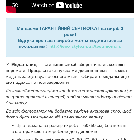
Ми даємо ГАРАНТІЙНИЙ СЕРТИФІКАТ на виріб 3
роки!
Відгуки про наші вироби можна подивитися за
посиланням:
http://eco-style.in.ua/testimonials
🏅
Медальниці
— стильний спосіб зберегти найважливіші
перемоги! Прикрасьте стіну своїми досягненнями — кожна
медаль заслуговує почесного місця. Обирайте медальницю,
що надихає на нові звершення!
До кожної медальниці ми кладемо в комплекті кріплення (як
на фото прикладі в галереї) щоб ви могли одразу повісити
її на стіну.
До всіх фоторамок ми додаємо захісне акрилове скло, щоб
фото було захищеоно від зовнішнього впливу.
Ціна вказана за розмір виробу – 60х50 см, без полиці
з фоторамкою та коробкою для дипломів
Можливі будь-які розміри 50, 60, 70, 80.... і т. д. до 1.5