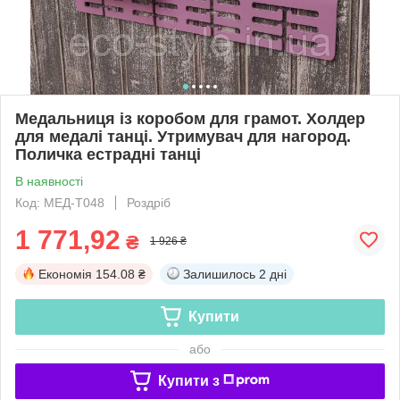
Медальниця із коробом для грамот. Холдер
для медалі танці. Утримувач для нагород.
Поличка естрадні танці
В наявності
Код: МЕД-Т048
Роздріб
1 771,92
₴
1 926 ₴
Економія
154.08 ₴
Залишилось
2 дні
Купити
або
Купити з