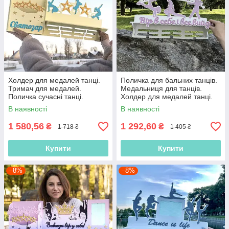
Холдер для медалей танці.
Поличка для бальних танців.
Тримач для медалей.
Медальниця для танців.
Поличка сучасні танці.
Холдер для медалей танці.
Медальниця для хлопців
Полиця для кубків
В наявності
В наявності
1 580,56
1 292,60
₴
₴
1 718 ₴
1 405 ₴
Купити
Купити
–8%
–8%