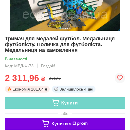
Тримач для медалей футбол. Медальниця
футболісту. Поличка для футболіста.
Медальниця на замовлення
В наявності
Код: МЕД-Ф-73
Роздріб
2 311,96
₴
2 513 ₴
Економія
201.04 ₴
Залишилось
4 дні
Купити
або
Купити з