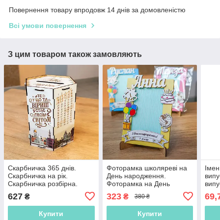
Повернення товару впродовж 14 днів за домовленістю
Всі умови повернення
З цим товаром також замовляють
Скарбничка 365 днів.
Фоторамка школяреві на
Імен
Скарбничка на рік.
День народження.
випу
Скарбничка розбірна.
Фоторамка на День
випу
Модульна скарбничка.
народження Подарунок на
садо
627
323
69,
₴
₴
380 ₴
Копілка. Копилка
День народження. Іменна
випу
фоторамка
шко
Купити
Купити