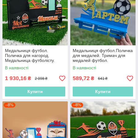
Медальниця футбол.
Медальниця футбол.Поличка
Поличка для нагород.
для медалей. Тримач для
Медальница футболісту.
медалей футбол.
Полиця для нагород
Медальниця футболісту.
В наявності
В наявності
футболіста
Холдер футбол.
1 930,16
589,72
₴
₴
2 098 ₴
641 ₴
Купити
Купити
–8%
–8%