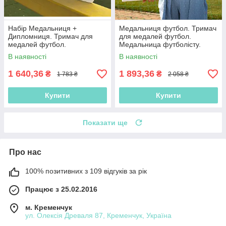
Набір Медальниця +
Медальниця футбол. Тримач
Дипломниця. Тримач для
для медалей футбол.
медалей футбол.
Медальница футболісту.
Медальница футболісту.
Полиця для нагород
В наявності
В наявності
Холдер футбол
футболіста
1 640,36
1 893,36
₴
₴
1 783 ₴
2 058 ₴
Купити
Купити
Показати ще
Про нас
100% позитивних з 109 відгуків за рік
Працює з 25.02.2016
м. Кременчук
ул. Олексія Древаля 87, Кременчук, Україна