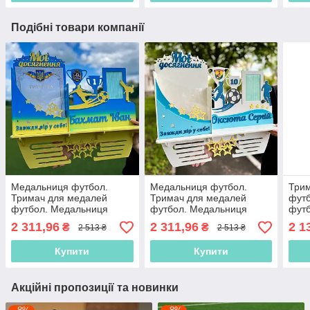
Подібні товари компанії
Медальниця футбол.
Медальниця футбол.
Три
Тримач для медалей
Тримач для медалей
фут
футбол. Медальниця
футбол. Медальниця
футб
футболісту. Поличка для
футболісту. Поличка для
футб
2 311,96
2 311,96
2 1
₴
₴
2 513 ₴
2 513 ₴
футболіста. Дипломниця
футболіста. Дипломниця
фут
Купити
Купити
Акційні пропозиції та новинки