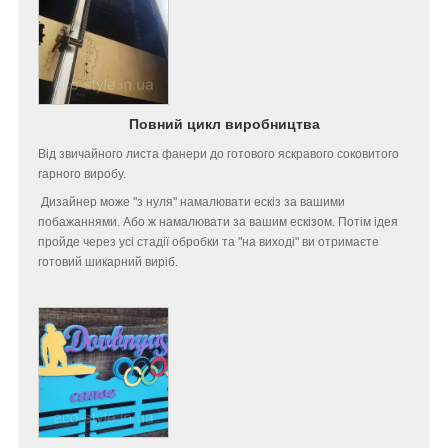
Повний цикл виробництва
Від звичайного листа фанери до готового яскравого соковитого
гарного виробу.
Дизайнер може "з нуля" намалювати ескіз за вашими
побажаннями. Або ж намалювати за вашим ескізом. Потім ідея
пройде через усі стадії обробки та "на виході" ви отримаєте
готовий шикарний виріб.