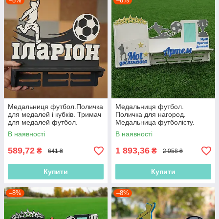
–8%
–8%
Медальниця футбол.Поличка
Медальниця футбол.
для медалей і кубків. Тримач
Поличка для нагород.
для медалей футбол.
Медальница футболісту.
Медальниця футболісту.
Полиця для нагород
В наявності
В наявності
Холдер футбол.
футболіста
589,72
1 893,36
₴
₴
641 ₴
2 058 ₴
Купити
Купити
–8%
–8%