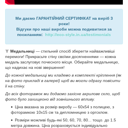
Ми даємо ГАРАНТІЙНИЙ СЕРТИФІКАТ на виріб 3
роки!
Відгуки про наші вироби можна подивитися за
посиланням:
http://eco-style.in.ua/testimonials
🏅
Медальниці
— стильний спосіб зберегти найважливіші
перемоги! Прикрасьте стіну своїми досягненнями — кожна
медаль заслуговує почесного місця. Обирайте медальницю,
що надихає на нові звершення!
До кожної медальниці ми кладемо в комплекті кріплення (як
на фото прикладі в галереї) щоб ви могли одразу повісити
її на стіну.
До всіх фоторамок ми додаємо захісне акрилове скло, щоб
фото було захищеоно від зовнішнього впливу.
Ціна вказана за розмір виробу — 60х54 з полицею, з
фоторамкою 10х15 см та дипломницею з оргсклом.
Розміри можливі будь-які 50, 60, 70, 80... тощо. до 1.5
метра довжина. Ціна розраховується індивідуально