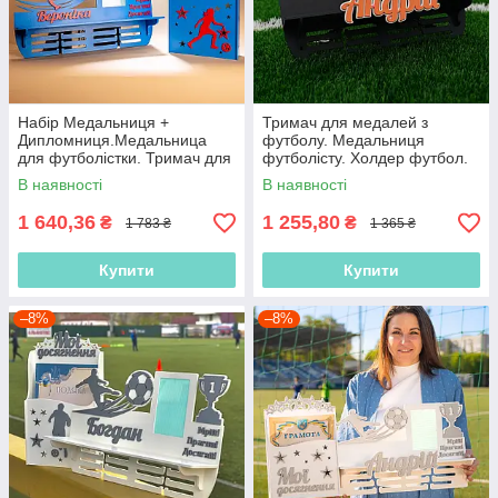
Набір Медальниця +
Тримач для медалей з
Дипломниця.Медальница
футболу. Медальниця
для футболістки. Тримач для
футболісту. Холдер футбол.
медалей футбол. Холдер
Медальниця для нагород
В наявності
В наявності
футбол
1 640,36
1 255,80
₴
₴
1 783 ₴
1 365 ₴
Купити
Купити
–8%
–8%