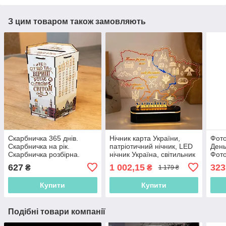
З цим товаром також замовляють
Скарбничка 365 днів.
Нічник карта України,
Фото
Скарбничка на рік.
патріотичний нічник, LED
День
Скарбничка розбірна.
нічник Україна, світильник
Фото
Модульна скарбничка.
карта України, нічник
наро
627
1 002,15
323
₴
₴
1 179 ₴
Копілка. Копилка
Україна з підсвічуванням
День
фот
Купити
Купити
Подібні товари компанії