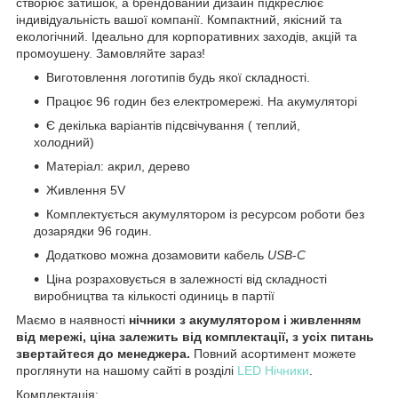
створює затишок, а брендований дизайн підкреслює
індивідуальність вашої компанії. Компактний, якісний та
екологічний. Ідеально для корпоративних заходів, акцій та
промоушену. Замовляйте зараз!
Виготовлення логотипів будь якої складності.
Працює 96 годин без електромережі. На акумуляторі
Є декілька варіантів підсвічування ( теплий,
холодний)
Матеріал: акрил, дерево
Живлення 5V
Комплектується акумулятором із ресурсом роботи без
дозарядки 96 годин.
Додатково можна дозамовити кабель
USB
-
C
Ціна розраховується в залежності від складності
виробництва та кількості одиниць в партії
Маємо в наявності
нічники з акумулятором і живленням
від мережі, ціна залежить від комплектації, з усіх питань
звертайтеся до менеджера.
Повний асортимент можете
проглянути на нашому сайті в розділі
LED Нічники
.
Комплектація: