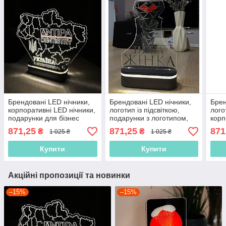
Брендовані LED нічники,
Брендовані LED нічники,
Брен
корпоративні LED нічники,
логотип із підсвіткою,
лого
подарунки для бізнес
подарунки з логотипом,
корп
партнерів, сувеніри для
сувеніри з логотипом,
бізн
871,25
871,25
871
₴
₴
1 025 ₴
1 025 ₴
виставок, продукція для
брендовані подарунки
пода
бізнесу
суве
Купити
Купити
Акційні пропозиції та новинки
–15%
–15%