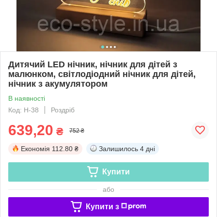
Дитячий LED нічник, нічник для дітей з
малюнком, світлодіодний нічник для дітей,
нічник з акумулятором
В наявності
Код: Н-38
Роздріб
639,20
₴
752 ₴
Економія
112.80 ₴
Залишилось
4 дні
Купити
або
Купити з