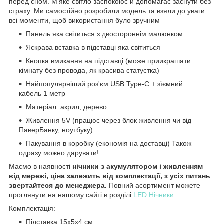
перед сном. М’яке світло заспокоює й допомагає заснути без
страху. Ми самостійно розробили модель та взяли до уваги
всі моменти, щоб використання було зручним
Панель яка світиться з двостороннім малюнком
Яскрава вставка в підставці яка світиться
Кнопка вмикання на підставці (може приикрашати
кімнату без провода, як красива статуєтка)
Найпопулярніший роз'єм USB Type-C + зїємний
кабель 1 метр
Матеріал: акрил, дерево
Живлення 5V (працює через блок живлення чи від
ПаверБанку, ноутбуку)
Пакування в коробку (економія на доставці) Також
одразу можно дарувати!
Маємо в наявності
нічники з акумулятором і живленням
від мережі, ціна залежить від комплектації, з усіх питань
звертайтеся до менеджера.
Повний асортимент можете
проглянути на нашому сайті в розділі
LED Нічники
.
Комплектація:
Підставка 15х5х4 см