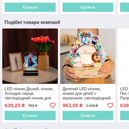
фот
Купити
Купити
Подібні товари компанії
LED нічник Дісней, нічник
Дитячий LED нічник,
LED 
Холодне серце,
нічник для дітей з
Пес 
світлодіодний нічник для
малюнком, світлодіодний
Патр
дітей, нічник з
нічник для дітей, нічник з
LED 
639,20
963,05
639
₴
₴
752 ₴
1 133 ₴
акумулятором
акумулятором
Купити
Купити