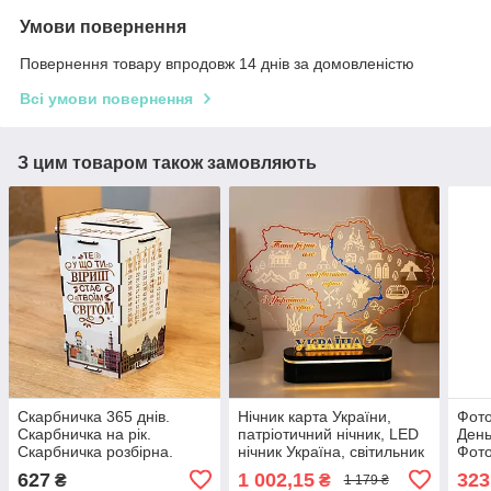
Умови повернення
Повернення товару впродовж 14 днів за домовленістю
Всі умови повернення
З цим товаром також замовляють
Скарбничка 365 днів.
Нічник карта України,
Фото
Скарбничка на рік.
патріотичний нічник, LED
День
Скарбничка розбірна.
нічник Україна, світильник
Фото
Модульна скарбничка.
карта України, нічник
наро
627
1 002,15
323
₴
₴
1 179 ₴
Копілка. Копилка
Україна з підсвічуванням
День