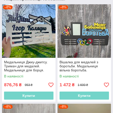
–8%
–8%
Медальниця Джиу-джитсу.
Вішалка для медалей з
Тримач для медалей.
боротьби. Медальниця
Медальниця для борця.
вільна боротьба.
Медальниця BJJ
Медальниця грепплінг.
В наявності
В наявності
Подарунок для борця
876,76
1 472
₴
₴
953 ₴
1 600 ₴
Купити
Купити
–8%
–8%