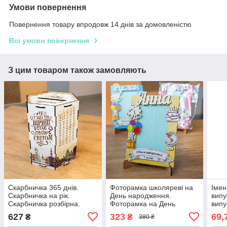
Умови повернення
Повернення товару впродовж 14 днів за домовленістю
Всі умови повернення
З цим товаром також замовляють
Скарбничка 365 днів.
Фоторамка школяреві на
Імен
Скарбничка на рік.
День народження.
випу
Скарбничка розбірна.
Фоторамка на День
випу
Модульна скарбничка.
народження Подарунок на
садо
627
323
69,
₴
₴
380 ₴
Копілка. Копилка
День народження. Іменна
випу