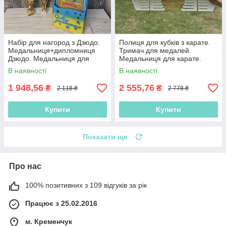
Набір для нагород з Дзюдо.
Полиця для кубків з карате.
Медальниця+дипломниця
Тримач для медалей.
Дзюдо. Медальниця для
Медальниця для карате.
борця. Тримач для медалей
Медальниця для тхеквондо
В наявності
В наявності
1 948,56
2 555,76
₴
₴
2 118 ₴
2 778 ₴
Купити
Купити
Показати ще
Про нас
100% позитивних з 109 відгуків за рік
Працює з 25.02.2016
м. Кременчук