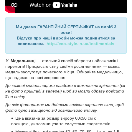
Ми даємо ГАРАНТІЙНИЙ СЕРТИФІКАТ на виріб 3
роки!
Відгуки про наші вироби можна подивитися за
посиланням:
http://eco-style.in.ua/testimonials
🏅
Медальниці
— стильний спосіб зберегти найважливіші
перемоги! Прикрасьте стіну своїми досягненнями — кожна
медаль заслуговує почесного місця. Обирайте медальницю,
що надихає на нові звершення!
До кожної медальниці ми кладемо в комплекті кріплення (як
на фото прикладі в галереї) щоб ви могли одразу повісити
її на стіну.
До всіх фоторамок ми додаємо захісне акрилове скло, щоб
фото було захищеоно від зовнішнього впливу.
Ціна вказана за розмір виробу 60х50 см с
полицею, дипломницею та силуетами спортсменів
Можливі будь-які розміри 50, 60, 70, 80.... і т. д. до 1.5