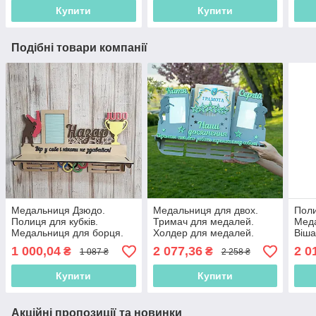
фоторамка
шко
Купити
Купити
Подібні товари компанії
Медальниця Дзюдо.
Медальниця для двох.
Поли
Полиця для кубків.
Тримач для медалей.
Мед
Медальниця для борця.
Холдер для медалей.
Віша
Тримач для медалей.
Вішалка для медалей.
боро
1 000,04
2 077,36
2 0
₴
₴
1 087 ₴
2 258 ₴
Медальниця для нагород
Полиця для кубків
для 
мед
Купити
Купити
Акційні пропозиції та новинки