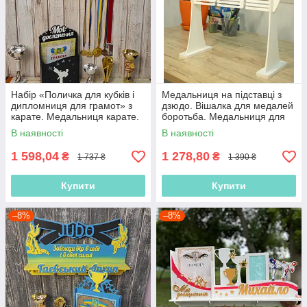
Набір «Поличка для кубків і
Медальниця на підставці з
дипломниця для грамот» з
дзюдо. Вішалка для медалей
карате. Медальниця карате.
боротьба. Медальниця для
Дипломниця карате
борця. Тримач для медалей
В наявності
В наявності
1 598,04
1 278,80
₴
₴
1 737 ₴
1 390 ₴
Купити
Купити
–8%
–8%