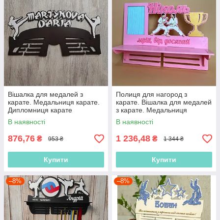
Вішалка для медалей з
Полиця для нагород з
карате. Медальниця карате.
карате. Вішалка для медалей
Дипломниця карате
з карате. Медальниця
карате. Дипломниця карате
В наявності
В наявності
876,76
1 236,48
₴
₴
953 ₴
1 344 ₴
Купити
Купити
–8%
–8%