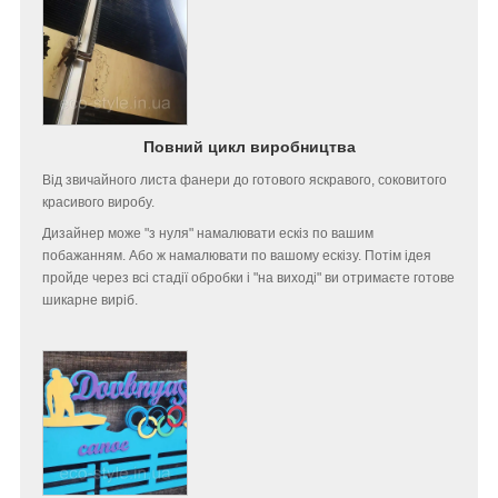
Повний цикл виробництва
Від звичайного листа фанери до готового яскравого, соковитого
красивого виробу.
Дизайнер може "з нуля" намалювати ескіз по вашим
побажанням. Або ж намалювати по вашому ескізу. Потім ідея
пройде через всі стадії обробки і "на виході" ви отримаєте готове
шикарне виріб.