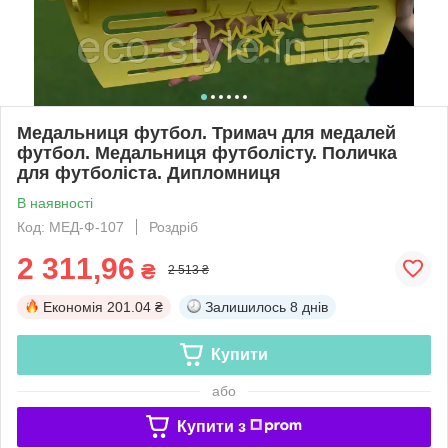
Медальниця футбол. Тримач для медалей
футбол. Медальниця футболісту. Поличка
для футболіста. Дипломниця
В наявності
Код: МЕД-Ф-107
Роздріб
2 311,96
₴
2 513 ₴
Економія
201.04 ₴
Залишилось
8 днів
Купити
або
Купити з