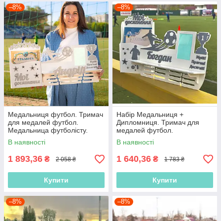
–8%
–8%
Медальниця футбол. Тримач
Набір Медальниця +
для медалей футбол.
Дипломниця. Тримач для
Медальница футболісту.
медалей футбол.
Полиця для нагород
Медальница футболісту.
В наявності
В наявності
футболіста
Холдер футбол
1 893,36
1 640,36
₴
₴
2 058 ₴
1 783 ₴
Купити
Купити
–8%
–8%