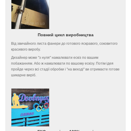
Повний цикл виробництва
Від звичайного листа фанери до готового яскравого, соковитого
красивого виробу.
Дизайнер може "з нуля" намалювати ескіз по вашим
побажанням. Або ж намалювати по вашому ескізу. Потім ідея
пройде через всі стадії обробки і "на виході" ви отримаєте готове
шикарне виріб.