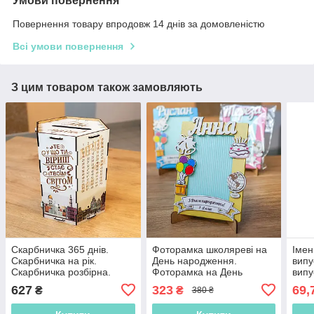
Умови повернення
Повернення товару впродовж 14 днів за домовленістю
Всі умови повернення
З цим товаром також замовляють
Скарбничка 365 днів.
Фоторамка школяреві на
Імен
Скарбничка на рік.
День народження.
випу
Скарбничка розбірна.
Фоторамка на День
випу
Модульна скарбничка.
народження Подарунок на
садо
627
323
69,
₴
₴
380 ₴
Копілка. Копилка
День народження. Іменна
випу
фоторамка
шко