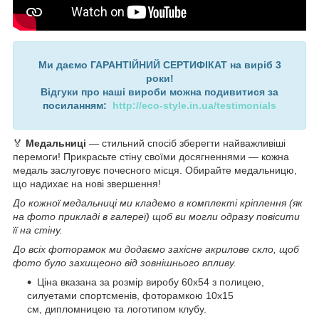
Ми даємо ГАРАНТІЙНИЙ СЕРТИФІКАТ на виріб 3
роки!
Відгуки про наші вироби можна подивитися за
посиланням:
http://eco-style.in.ua/testimonials
🏅
Медальниці
— стильний спосіб зберегти найважливіші
перемоги! Прикрасьте стіну своїми досягненнями — кожна
медаль заслуговує почесного місця. Обирайте медальницю,
що надихає на нові звершення!
До кожної медальниці ми кладемо в комплекті кріплення (як
на фото прикладі в галереї) щоб ви могли одразу повісити
її на стіну.
До всіх фоторамок ми додаємо захісне акрилове скло, щоб
фото було захищеоно від зовнішнього впливу.
Ціна вказана за розмір виробу 60х54 з полицею,
силуетами спортсменів, фоторамкою 10х15
см, дипломницею та логотипом клубу.