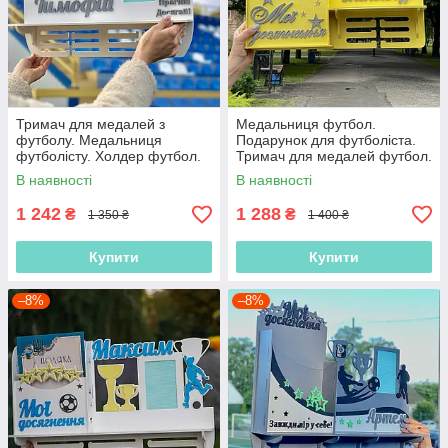
Тримач для медалей з
Медальниця футбол.
футболу. Медальниця
Подарунок для футболіста.
футболісту. Холдер футбол.
Тримач для медалей футбол.
Медальниця для нагород з
Медальниця футболісту.
В наявності
В наявності
футболу
Холдер футбол.
1 242
1 288
₴
₴
1 350 ₴
1 400 ₴
Купити
Купити
–8%
–8%