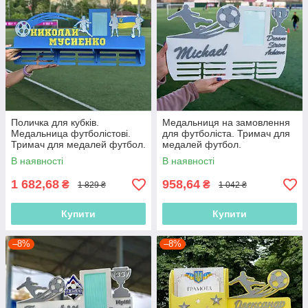
Поличка для кубків.
Медальниця на замовлення
Медальница футболістові.
для футболіста. Тримач для
Тримач для медалей футбол.
медалей футбол.
Холлдер футбол
Медальниця футболісту.
В наявності
В наявності
Холдер футбол.
1 682,68
958,64
₴
₴
1 829 ₴
1 042 ₴
Купити
Купити
–8%
–8%