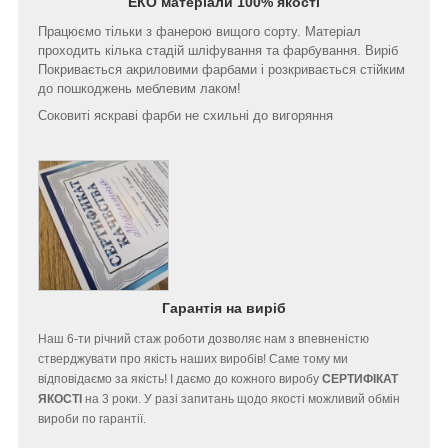
ЕКО матеріали 100% якості
Працюємо тільки з фанерою вищого сорту. Матеріал
проходить кілька стадій шліфування та фарбування. Виріб
Покривається акриловими фарбами і розкривається стійким
до пошкоджень меблевим лаком!
Соковиті яскраві фарби не схильні до вигоряння
Гарантія на виріб
Наш 6-ти річний стаж роботи дозволяє нам з впевненістю
стверджувати про якість наших виробів! Саме тому ми
відповідаємо за якість! І даємо до кожного виробу
СЕРТИФІКАТ
ЯКОСТІ
на 3 роки. У разі запитань щодо якості можливий обмін
вироби по гарантії.