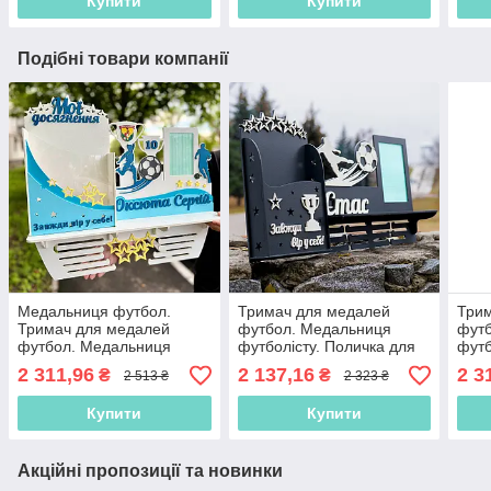
Купити
Купити
Подібні товари компанії
Медальниця футбол.
Тримач для медалей
Три
Тримач для медалей
футбол. Медальниця
фут
футбол. Медальниця
футболісту. Поличка для
футб
футболісту. Поличка для
футболіста. Медальниця з
футб
2 311,96
2 137,16
2 3
₴
₴
2 513 ₴
2 323 ₴
футболіста. Дипломниця
футболу
на з
Купити
Купити
Акційні пропозиції та новинки