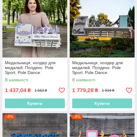
Медальниця, холдер для
Медальниця, холдер для
медалей. Полденс. Pole
медалей. Полденс. Pole
Sport. Pole Dance.
Sport. Pole Dance.
Медальниця полденс.
Медальниця полденс.
В наявності
В наявності
1 437,04
1 779,28
₴
₴
1 562 ₴
1 934 ₴
Купити
Купити
–8%
–8%