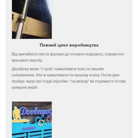
Повний цикл виробництва
Від звичайного листа фанери до готового яскравого, соковитого
красивого виробу.
Дизайнер може "з нуля" намалювати ескіз по вашим
побажанням. Або ж намалювати по вашому ескізу. Потім ідея
пройде через всі стадії обробки і "на виході" ви отримаєте готове
шикарне виріб.