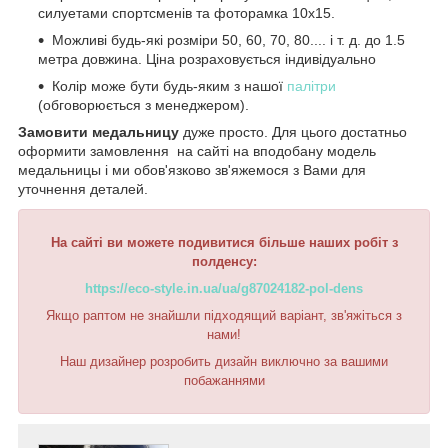
силуетами спортсменів та фоторамка 10х15.
Можливі будь-які розміри 50, 60, 70, 80.... і т. д. до 1.5
метра довжина. Ціна розраховується індивідуально
Колір може бути будь-яким з нашої
палітри
(обговорюється з менеджером).
Замовити медальницу
дуже просто. Для цього достатньо
оформити замовлення на сайті на вподобану модель
медальницы і ми обов'язково зв'яжемося з Вами для
уточнення деталей.
На сайті ви можете подивитися більше наших робіт з
полденсу:
https://eco-style.in.ua/ua/g87024182-pol-dens
Якщо раптом не знайшли підходящий варіант, зв'яжіться з
нами!
Наш дизайнер розробить дизайн виключно за вашими
побажаннями