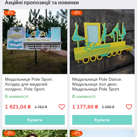
Акційні пропозиції та новинки
–8%
–8%
Медальниця Pole Sport.
Медальниця Pole Dance.
Холдер для медалей
Медальниця пол денс.
полденс. Pole Sport.
Медальниця Pole Sport.
Медальниця Pole Dance.
Холдер для медалей
В наявності
В наявності
Медальниця пол денс
полденс. Pole Sport
1 621,04
1 177,60
₴
₴
1 762 ₴
1 280 ₴
Купити
Купити
–8%
–8%