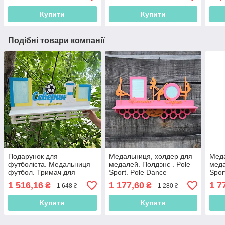
фоторамка
шко
Купити
Купити
Подібні товари компанії
Подарунок для
Медальниця, холдер для
Меда
футболіста. Медальниця
медалей. Полдэнс . Pole
меда
футбол. Тримач для
Sport. Pole Dance
Spor
медалей футбол.
Меда
1 516,16
1 177,60
1 7
₴
₴
1 648 ₴
1 280 ₴
Медальница футболісту.
Холдер футбол
Купити
Купити