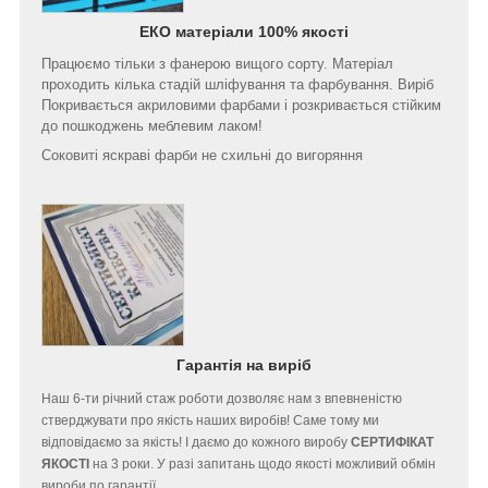
ЕКО матеріали 100% якості
Працюємо тільки з фанерою вищого сорту. Матеріал
проходить кілька стадій шліфування та фарбування. Виріб
Покривається акриловими фарбами і розкривається стійким
до пошкоджень меблевим лаком!
Соковиті яскраві фарби не схильні до вигоряння
Гарантія на виріб
Наш 6-ти річний стаж роботи дозволяє нам з впевненістю
стверджувати про якість наших виробів! Саме тому ми
відповідаємо за якість! І даємо до кожного виробу
СЕРТИФІКАТ
ЯКОСТІ
на 3 роки. У разі запитань щодо якості можливий обмін
вироби по гарантії.