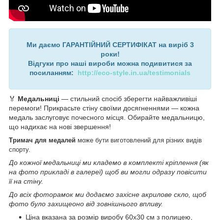
Ми даємо ГАРАНТІЙНИЙ СЕРТИФІКАТ на виріб 3
роки!
Відгуки про наші вироби можна подивитися за
посиланням:
http://eco-style.in.ua/testimonials
🏅
Медальниці
— стильний спосіб зберегти найважливіші
перемоги! Прикрасьте стіну своїми досягненнями — кожна
медаль заслуговує почесного місця. Обирайте медальницю,
що надихає на нові звершення!
Тримач для медалей
може бути виготовлений для різних видів
спорту.
До кожної медальниці ми кладемо в комплекті кріплення (як
на фото прикладі в галереї) щоб ви могли одразу повісити
її на стіну.
До всіх фоторамок ми додаємо захісне акрилове скло, щоб
фото було захищеоно від зовнішнього впливу.
Ціна вказана за розмір виробу 60х30 см з полицею,