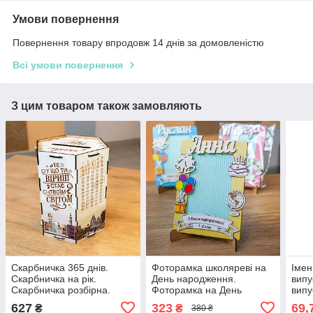
Умови повернення
Повернення товару впродовж 14 днів за домовленістю
Всі умови повернення
З цим товаром також замовляють
Скарбничка 365 днів.
Фоторамка школяреві на
Імен
Скарбничка на рік.
День народження.
випу
Скарбничка розбірна.
Фоторамка на День
випу
Модульна скарбничка.
народження Подарунок на
садо
627
323
69,
₴
₴
380 ₴
Копілка. Копилка
День народження. Іменна
випу