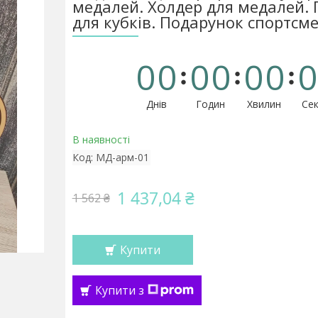
медалей. Холдер для медалей.
для кубків. Подарунок спортсм
0
0
0
0
0
0
0
Днів
Годин
Хвилин
Сек
В наявності
Код:
МД-арм-01
1 437,04 ₴
1 562 ₴
Купити
Купити з