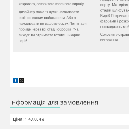
яскравого, соковитого красивого виробу.
сорту. Матеріал
стадій шліфува
Дизайнер може "з нуля" намалювати
Виріб Покриває
ескіз по вашим побажанням. Або ж
фарбами і розкр
намалювати по вашому ескізу. Потім ідея
пошкоджень меб
пройде через всі стадії обробки і "на
Соковиті яскрав
виході" ви отримаєте готове шикарне
вигоряння
виріб.
Інформація для замовлення
Ціна:
1 437,04 ₴