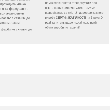
нам з впевненістю стверджувати про
 проходить кілька
якість наших виробів! Саме тому ми
ння та фарбування.
відповідаємо за якість! І даємо до кожного
ться акриловими
виробу
СЕРТИФІКАТ ЯКОСТІ
на 3 роки. У
ивається стійким до
левим лаком!
разі запитань щодо якості можливий
обмін вироби по гарантії.
і фарби не схильні до