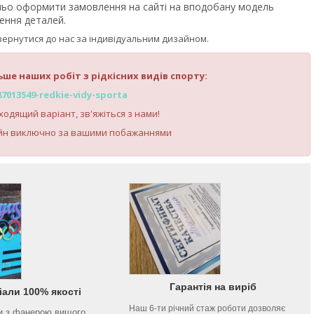
ньо оформити замовлення на сайті на вподобану модель
ення деталей.
вернутися до нас за індивідуальним дизайном.
ше наших робіт з рідкісних видів спорту:
87013549-redkie-vidy-sporta
одящий варіант, зв'яжіться з нами!
йн виключно за вашими побажаннями
Гарантія на виріб
іали 100% якості
Наш 6-ти річний стаж роботи дозволяє
и з фанерою вищого