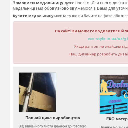
Замовити медальницу
дуже просто. Для цього достат
медальниці і ми обов'язково зв'яжемося з Вами для уточн
Купити медальницу
можна ту що ви бачите на фото або ж з
На сайті ви можете подивитися біль
eco-style.in.ua/ua/g
Якщо раптом не знайшли підх
Наш дизайнер розробить диза
Повний цикл виробництва
ЕКО матер
Від звичайного листа фанери до готового
Працюємо тільк