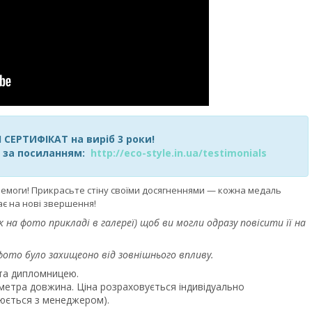
СЕРТИФІКАТ на виріб 3 роки!
я за посиланням:
http://eco-style.in.ua/testimonials
емоги! Прикрасьте стіну своїми досягненнями — кожна медаль
є на нові звершення!
 на фото прикладі в галереї) щоб ви могли одразу повісити її на
фото було захищеоно від зовнішнього впливу.
 та дипломницею.
 1.5 метра довжина. Ціна розраховується індивідуально
юється з менеджером).