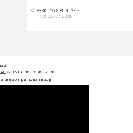
+380 (73) 899-70-33
менеджер Дарія
ями
!
ося
для уточнення деталей!
е відео про наш товар: