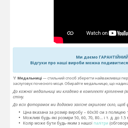
Ми даємо ГАРАНТІЙНИЙ 
Відгуки про наші вироби можна подивитис
🏅
Медальниці
— стильний спосіб зберегти найважливіші пер
заслуговує почесного місця. Обирайте медальницю, що надиха
До кожної медальниці ми кладемо в комплекті кріплення (як
стіну.
До всіх фоторамок ми додаємо захісне акрилове скло, щоб 
Ціна вказана за розмір виробу – 60х30 см з полицею
Можливі будь-які розміри 50, 60, 70, 80.... і т. д. до
Колір може бути будь-яким з нашої
палітри
(обговор