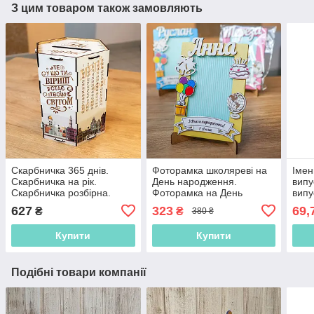
З цим товаром також замовляють
Скарбничка 365 днів.
Фоторамка школяреві на
Імен
Скарбничка на рік.
День народження.
випу
Скарбничка розбірна.
Фоторамка на День
випу
Модульна скарбничка.
народження Подарунок на
садо
627
323
69,
₴
₴
380 ₴
Копілка. Копилка
День народження. Іменна
випу
фоторамка
шко
Купити
Купити
Подібні товари компанії