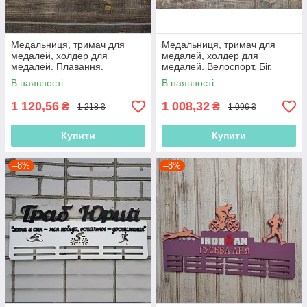
Медальниця, тримач для
Медальниця, тримач для
медалей, холдер для
медалей, холдер для
медалей. Плавання.
медалей. Велоспорт. Біг.
Велоспорт. біг
Плавання
В наявності
В наявності
1 120,56
1 008,32
₴
₴
1 218 ₴
1 096 ₴
Купити
Купити
–8%
–8%