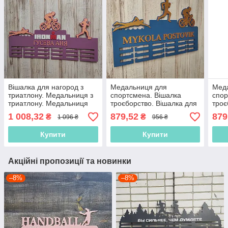
Вішалка для нагород з
Медальниця для
Мед
триатлону. Медальниця з
спортсмена. Вішалка
спор
триатлону. Медальниця
троєборство. Вішалка для
троє
для спортсмена. Вішалка
нагород з триатлону.
наго
1 008,32
879,52
879
₴
₴
1 096 ₴
956 ₴
для нагород
Вішалка для нагород
Віша
Купити
Купити
Акційні пропозиції та новинки
–8%
–8%