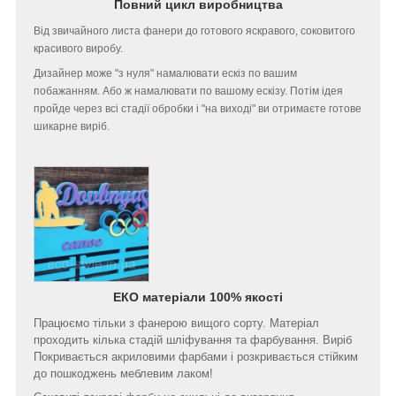
Повний цикл виробництва
Від звичайного листа фанери до готового яскравого, соковитого
красивого виробу.
Дизайнер може "з нуля" намалювати ескіз по вашим
побажанням. Або ж намалювати по вашому ескізу. Потім ідея
пройде через всі стадії обробки і "на виході" ви отримаєте готове
шикарне виріб.
ЕКО матеріали 100% якості
Працюємо тільки з фанерою вищого сорту. Матеріал
проходить кілька стадій шліфування та фарбування. Виріб
Покривається акриловими фарбами і розкривається стійким
до пошкоджень меблевим лаком!