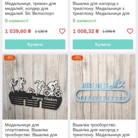
Медальниця, тримач для
Вішалка для нагород з
медалей, холдер для
триатлону. Медальниця з
медалей. Біг. Велоспорт.
триатлону. Медальниця для
Плавання
спортсмена. Вішалка для
В наявності
В наявності
нагород
1 039,60
1 008,32
₴
₴
1 130 ₴
1 096 ₴
Купити
Купити
–8%
–8%
Медальниця для
Вішалка троєборство.
спортсмена. Вішалка
Вішалка для нагород з
троєборство. Вішалка для
триатлону. Медальниця для