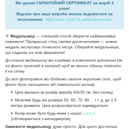
Ми даємо ГАРАНТІЙНИЙ СЕРТИФІКАТ на виріб 3
роки!
Відгуки про наші вироби можна подивитися за
посиланням:
http://eco-style.in.ua/testimonials
🏅
Медальниці
— стильний спосіб зберегти найважливіші
перемоги! Прикрасьте стіну своїми досягненнями — кожна
медаль заслуговує почесного місця. Обирайте медальницю,
що надихає на нові звершення!
До кожної медальниці ми кладемо в комплекті кріплення (як
на фото прикладі в галереї) щоб ви могли одразу повісити
її на стіну.
До всіх фоторамок ми додаємо захісне акрилове скло, щоб
фото було захищеоно від зовнішнього впливу.
Ціна вказана за розмір виробу 60х30 см, без полиці
Можливі будь-які розміри 50, 60, 70, 80.... і т. д. до 1.5
метра довжина. Ціна розраховується індивідуально
Колір може бути будь-яким з нашої
панелі
(обговорюється з менеджером).
Замовити медальницу
дуже просто. Для цього достатньо