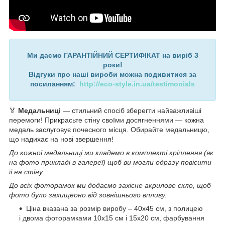
Ми даємо ГАРАНТІЙНИЙ СЕРТИФІКАТ на виріб 3
роки!
Відгуки про наші вироби можна подивитися за
посиланням:
http://eco-style.in.ua/testimonials
🏅
Медальниці
— стильний спосіб зберегти найважливіші
перемоги! Прикрасьте стіну своїми досягненнями — кожна
медаль заслуговує почесного місця. Обирайте медальницю,
що надихає на нові звершення!
До кожної медальниці ми кладемо в комплекті кріплення (як
на фото прикладі в галереї) щоб ви могли одразу повісити
її на стіну.
До всіх фоторамок ми додаємо захісне акрилове скло, щоб
фото було захищеоно від зовнішнього впливу.
Ціна вказана за розмір виробу – 40х45 см, з полицею
і двома фоторамками 10х15 см і 15х20 см, фарбування