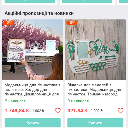
Акційні пропозиції та новинки
–8%
–8%
Медальниця для гімнастики з
Вішалка для медалей з
поличкою. Холдер для
гімнастики. Медальниця для
гімнастки. Димпломниця для
гімнастки. Тримач нагород,
гімнастики. Медальниця на
Подарунок для гімнастки
В наявності
В наявності
замовлення
1 749,84
921,84
₴
₴
1 902 ₴
1 002 ₴
Купити
Купити