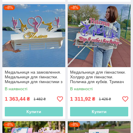
–8%
–8%
Медальниця на замовлення.
Медальниця для гімнастики.
Медальниця для гімнастки.
Холдер для гімнастки.
Медальниця для гімнастики з
Поличка для кубків. Тримач
поличкою для кубків. Холдер
медалей з гімнастики
В наявності
В наявності
для гімнастки
1 363,44
1 311,92
₴
₴
1 482 ₴
1 426 ₴
Купити
Купити
–8%
–8%