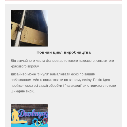
Повний цикл виробництва
Від звичайного листа фанери до готового яскравого, соковитого
красивого виробу.
Дизайнер може "з нуля" намалювати ескіз по вашим
побажанням. Або ж намалювати по вашому ескізу. Потім ідея
пройде через всі стадії обробки і "на виході" ви отримаєте готове
шикарне виріб.