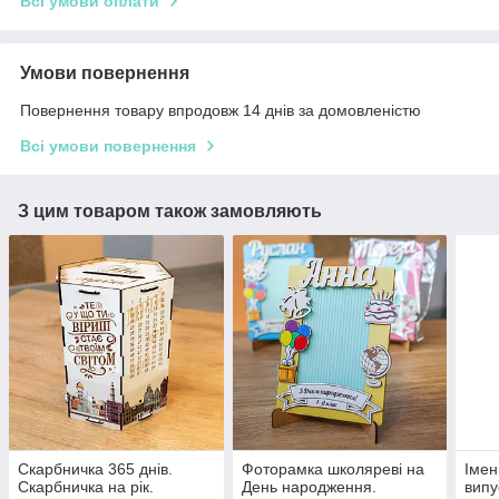
Всі умови оплати
Умови повернення
Повернення товару впродовж 14 днів за домовленістю
Всі умови повернення
З цим товаром також замовляють
Скарбничка 365 днів.
Фоторамка школяреві на
Імен
Скарбничка на рік.
День народження.
випу