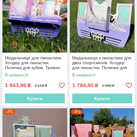
Медальниця для гімнастики.
Медальниця з гімнастики для
Холдер для гімнастки.
двох спортсменів. Холдер
Поличка для кубків. Тримач
для гімнастки. Поличка для
медалей з гімнастики
кубків
В наявності
В наявності
1 943,96
1 784,80
₴
₴
2 113 ₴
1 940 ₴
Купити
Купити
–8%
–8%