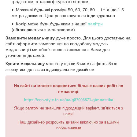
градієнтом, а також фігурка з глітером.
Можливі будь-які розміри 50, 60, 70, 80.... і т. д. до 1.5
метра довжина. Ціна розраховується індивідуально
Колір може бути будь-яким з нашої
палітри
(обговорюється з менеджером).
Замовити медальницу
дуже просто. Для цього достатньо на
сайті оформити замовлення на вподобану модель
медальниці і ми обов'язково зв'яжемося з Вами для
уточнення деталей.
Купити медальницу
можна ту що ви бачите на фото або ж
звернутися до нас за індивідуальним дизайном.
На сайті ви можете подивитися більше наших робіт по
гімнастиці:
https://eco-style.in.ua/ua/g87006871-gimnastika
Якщо раптом не знайшли підходящий варіант, зв'яжіться з
нами!
Наш дизайнер розробить дизайн виключно за вашими
побажаннями