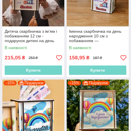
Дитяча скарбничка з ім’ям і
Іменна скарбничка на день
побажанням 12 см -
народження 10 см з
подарунок дитині на день
побажанням —
народження в школу
персоналізований подарунок
В наявності
В наявності
дитині школяру
215,05
158,95
₴
₴
253 ₴
187 ₴
Купити
Купити
–15%
Подарунок
–15%
Подарунок