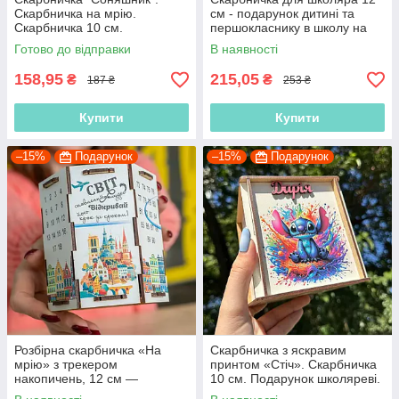
Скарбничка на мрію.
см - подарунок дитині та
Скарбничка 10 см.
першокласнику в школу на
Подарунок школяру.
мрію
Готово до відправки
В наявності
Подарунок дитині. Подарунок
для заощаджень
158,95
215,05
₴
₴
187 ₴
253 ₴
Купити
Купити
–15%
Подарунок
–15%
Подарунок
Розбірна скарбничка «На
Скарбничка з яскравим
мрію» з трекером
принтом «Стіч». Скарбничка
накопичень, 12 см —
10 см. Подарунок школяреві.
подарунок школяру
Подарунок учню дитячого