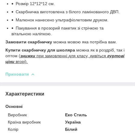
Розмір 12*12*12 см.
Скарбничка виготовлена з білого ламінованого ДВП.
Малюнок нанесено ультрафіолетовим друком.
Пакування в прозорий пакетик зі стрічкою та
вітальною наліпкою.
Замовити скарбничку
можна мовою яка потрібна вам.
Купити скарбничку для школяра
можна як в роздріб, так і
оптом (
знижки
при замовленні для класу, дивіться
гуртові
ціни
вгорі).
Приховати
Характеристики
Основні
Виробник
Еко Стиль
Країна виробник
Україна
Колір
Білий