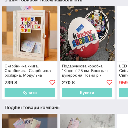
Скарбничка книга.
Подарункова коробка
LED 
Скарбничка. Скарбничка
"Кіндер" 25 см. Бокс для
Світ
розбірна. Модульна
цукерок на Новий рік
Світ
скарбничка. Копілка.
акум
739
270
959
₴
₴
Копилка
Купити
Купити
Подібні товари компанії