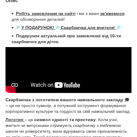
Опис
Робіть замовлення на сайті
і ми з вами
зв'яжемося
для обговорення деталей!
🎁
У ПОДАРУНОК!
🎁
Скарбничка для вчителя
!
🎁
Подарунок актуальний при замовленні від 10-ти
скарбничок для діток.
Скарбничка з логотипом вашого навчального закладу
🎓
– це не просто сувенір, а потужний інструмент формування
корпоративної культури та гордості за свій навчальний заклад.
Логотип
– це
символ єдності та престижу
. Коли учні,
вчителі чи випускники отримують скарбничку з емблемою
школи чи університету, вони відчувають свою приналежність
до спільноти. Такий подарунок підкреслює статус закладу,