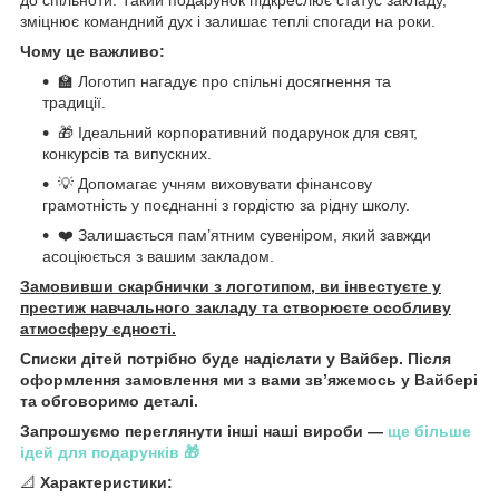
зміцнює командний дух і залишає теплі спогади на роки.
Чому це важливо:
🏫 Логотип нагадує про спільні досягнення та
традиції.
🎁 Ідеальний корпоративний подарунок для свят,
конкурсів та випускних.
💡 Допомагає учням виховувати фінансову
грамотність у поєднанні з гордістю за рідну школу.
❤️ Залишається пам’ятним сувеніром, який завжди
асоціюється з вашим закладом.
Замовивши скарбнички з логотипом, ви інвестуєте у
престиж навчального закладу та створюєте особливу
атмосферу єдності.
Списки дітей потрібно буде надіслати у Вайбер. Після
оформлення замовлення ми з вами звʼяжемось у Вайбері
та обговоримо деталі.
Запрошуємо переглянути інші наші вироби —
ще більше
ідей для подарунків 🎁
📐
Характеристики: