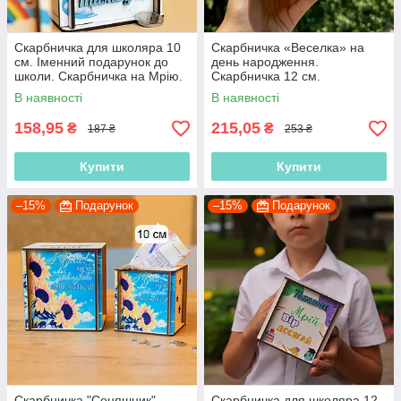
Скарбничка для школяра 10
Скарбничка «Веселка» на
см. Іменний подарунок до
день народження.
школи. Скарбничка на Мрію.
Скарбничка 12 см.
Подарунок першокласнику.
Подарунок до школи.
В наявності
В наявності
Подарунок на випускний
Подарунок на ДР. Подарунок
до дитячого садка
158,95
215,05
₴
₴
187 ₴
253 ₴
Купити
Купити
–15%
Подарунок
–15%
Подарунок
Скарбничка "Соняшник".
Скарбничка для школяра 12