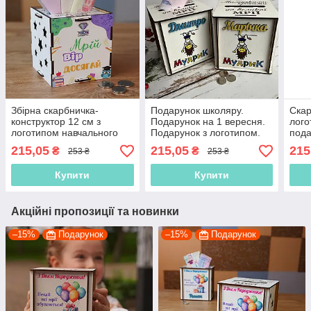
Збірна скарбничка-
Подарунок школяру.
Скар
конструктор 12 см з
Подарунок на 1 вересня.
лого
логотипом навчального
Подарунок з логотипом.
пода
закладу — подарунок
Корпоративний
випу
215,05
215,05
215
₴
₴
253 ₴
253 ₴
учням на випускний та 1
подарунок. Скарбничка 12
вересня
см
Купити
Купити
Акційні пропозиції та новинки
–15%
Подарунок
–15%
Подарунок