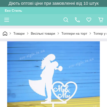
Діють оптові ціни при замовленні від 10 штук
Еко Стиль
Товари
Весільні товари
Топпери на торт
Топер у 