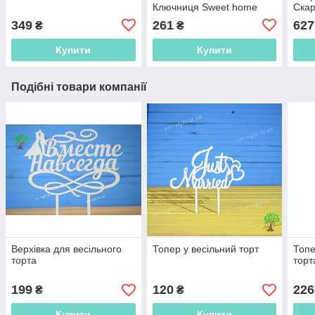
Ключниця Sweet home
Скар
Моду
349
261
627
₴
₴
Копі
Купити
Купити
Подібні товари компанії
Верхівка для весільного
Топер у весільний торт
Топе
торта
торт
199
120
226
₴
₴
Купити
Купити