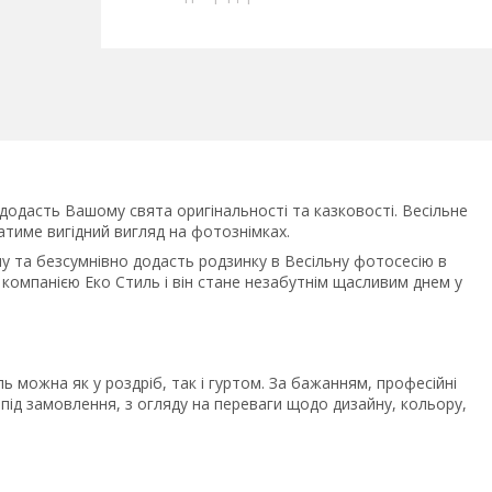
 додасть Вашому свята оригінальності та казковості. Весільне
атиме вигідний вигляд на фотознімках.
у та безсумнівно додасть родзинку в Весільну фотосесію в
 компанією Еко Стиль і він стане незабутнім щасливим днем у
ь можна як у роздріб, так і гуртом. За бажанням, професійні
під замовлення, з огляду на переваги щодо дизайну, кольору,