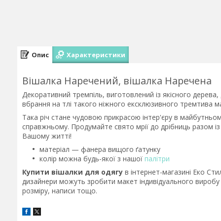
Опис
Характеристики
Вішалка Наречений, вішалка Наречена
Декоративний тремпіль, виготовлений із якісного дерева,
вбрання на тлі такого ніжного ексклюзивного тремтива м
Така річ стане чудовою прикрасою інтер'єру в майбутньом
справжньому. Продумайте свято мрії до дрібниць разом із
Вашому житті!
матеріал — фанера вищого ґатунку
колір можна будь-якої з нашої
палітри
Купити вішалки для одягу
в інтернет-магазині Еко Стил
дизайнери можуть зробити макет індивідуального виробу 
розміру, написи тощо.