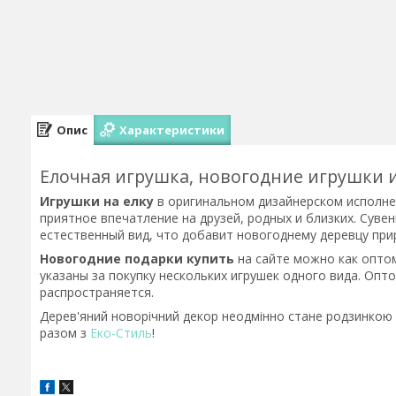
Опис
Характеристики
Елочная игрушка, новогодние игрушки 
Игрушки на елку
в оригинальном дизайнерском исполне
приятное впечатление на друзей, родных и близких. Суве
естественный вид, что добавит новогоднему деревцу при
Новогодние подарки к
упить
на сайте можно как оптом
указаны за покупку нескольких игрушек одного вида. Опт
распространяется.
Дерев'яний новорічний декор неодмінно стане родзинкою 
разом з
Еко-Стиль
!