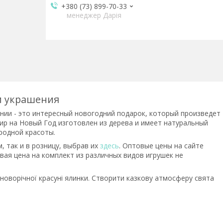
+380 (73) 899-70-33
менеджер Дарія
и украшения
нии - это
интересный новогодний подарок, который произведет
нир на Новый Год изготовлен из дерева и имеет натуральный
родной красоты.
, так и в розницу, выбрав их
здесь
. Оптовые цены на сайте
овая цена на комплект из различных видов игрушек не
новорічної красуні ялинки. Створити казкову атмосферу свята