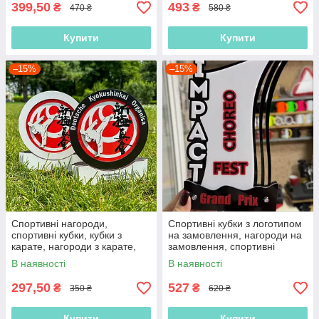
399,50
493
₴
₴
470 ₴
580 ₴
Купити
Купити
–15%
–15%
Спортивні нагороди,
Спортивні кубки з логотипом
спортивні кубки, кубки з
на замовлення, нагороди на
карате, нагороди з карате,
замовлення, спортивні
нагороди для турнірів
нагороди, спортивні кубки,
В наявності
В наявності
спортивні нагороди
297,50
527
₴
₴
350 ₴
620 ₴
Купити
Купити