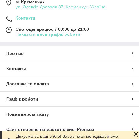
м. Кременчук
Купити Спортивні нагороди
можна як в роздріб, так і
ул. Олексія Древаля 87, Кременчук, Україна
оптом. Для постійних клієнтів розроблено систему знижок та
подарунків.
Подаруйте не просто річ – подаруйте емоцію.
Контакти
Сьогодні працює з 09:00 до 21:00
Показати весь графік роботи
Про нас
Контакти
Доставка та оплата
Графік роботи
Повна версія сайту
Сайт створено на маркетплейсі
Prom.ua
Дякуємо за ваш вибір! Зараз наші менеджери вже