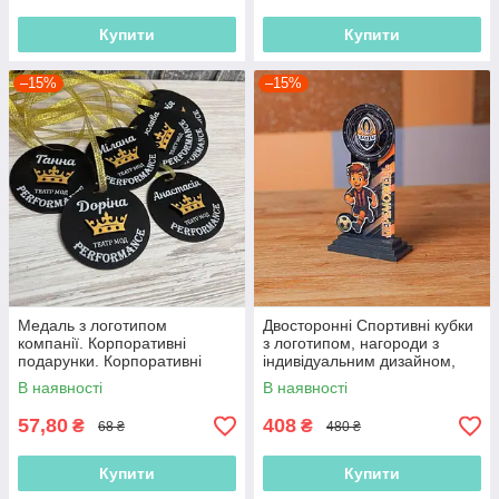
Купити
Купити
–15%
–15%
Медаль з логотипом
Двосторонні Спортивні кубки
компанії. Корпоративні
з логотипом, нагороди з
подарунки. Корпоративні
індивідуальним дизайном,
медалі. Промо медалі.
спортивні нагороди,
В наявності
В наявності
Рекламна продукція
спортивні кубки
57,80
408
₴
₴
68 ₴
480 ₴
Купити
Купити