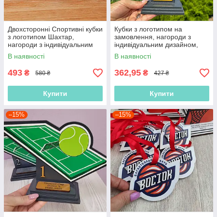
Двохсторонні Спортивні кубки
Кубки з логотипом на
з логотипом Шахтар,
замовлення, нагороди з
нагороди з індивідуальним
індивідуальним дизайном,
дизайном, спортивні
нагороди для конкурсів,
В наявності
В наявності
нагороди, спортивні кубки
промо кубки, кубок танці
493
362,95
₴
₴
580 ₴
427 ₴
Купити
Купити
–15%
–15%