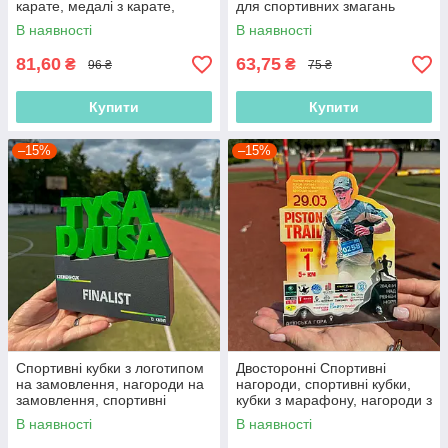
карате, медалі з карате,
для спортивних змагань
медлі тхеквондо, нагороди
В наявності
В наявності
тхеквондо
81,60
63,75
₴
₴
96 ₴
75 ₴
Купити
Купити
–15%
–15%
Спортивні кубки з логотипом
Двосторонні Спортивні
на замовлення, нагороди на
нагороди, спортивні кубки,
замовлення, спортивні
кубки з марафону, нагороди з
нагороди, спортивні кубки,
марафону, статуетки з
В наявності
В наявності
спортивні нагороди
марафону, нагороди для бігу