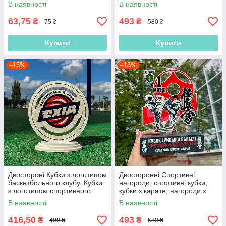
учасників спортивних заходів
марафону, нагороди з
В наявності
В наявності
марафону, кубки забіг
63,75
493
₴
₴
75 ₴
580 ₴
Купити
Купити
–15%
–15%
Двостороні Кубки з логотипом
Двосторонні Спортивні
баскетбольного клубу. Кубки
нагороди, спортивні кубки,
з логотипом спортивного
кубки з карате, нагороди з
клубу. Баскетбольний
карате, нагороди для турнірів
В наявності
В наявності
логотип.
416,50
493
₴
₴
490 ₴
580 ₴