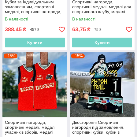
Кубки за індивідуальним
Спортивні нагороди,
замовленням, спортивні
спортивні медалі, медалі для
медалі, спортивні нагороди,
спортивного клубу, медалі
кубки з тенісу, нагороди для
для баскетбольного клубу
В наявності
В наявності
тенісу
388,45
63,75
₴
₴
457 ₴
75 ₴
Купити
Купити
–15%
–15%
Спортивні нагороди,
Двосторонні Спортивні
спортивні медалі, медалі
нагороди під замовлення,
учасників зборів, медалі
спортивні кубки, кубки з