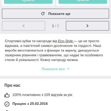
Показати ще
1
/ 2
Спортивні кубки та нагороди від
Eco-Style
— це не просто
відзнака, а пам’ятний символ досягнення та гордості. Наші
вироби виготовляються з фанери та акрилу, декоруються
лазерним різанням і гравіюванням, що надає їм особливого
стилю й унікальності. Кожну нагороду можна
персоналізувати: додати ім’я, назву змагання, дату чи
Показати все
мотиваційну фразу. Ми створюємо кубки для змагань будь-
якого рівня — від шкільних до всеукраїнських. Індивідуальний
дизайн, якісні матеріали й бездоганне виконання — усе це
робить наші нагороди особливими. Даруйте переможцям
Про нас
більше, ніж просто приз — даруйте емоції та визнання!
Замовити Спортивні нагороди
100% позитивних з 109 відгуків за рік
дуже просто. Для цього
достатньо написати нам і ми обов'язково зв'яжемося з Вами
Працює з 25.02.2016
для уточнення деталей. Інщі моделі представлені у нашому
інтернет магазині
Eco-Style
у категорії
Спортивні нагороди
.