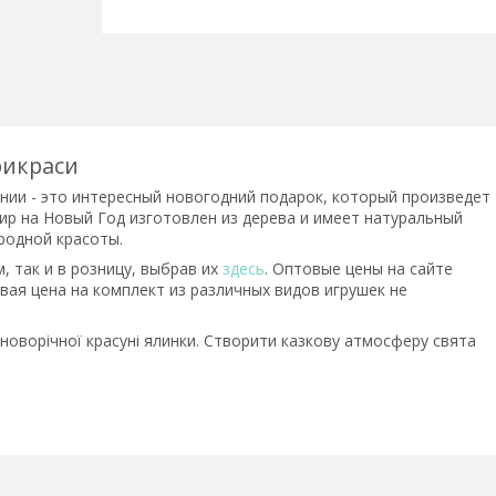
рикраси
нии - это
интересный новогодний подарок, который произведет
нир на Новый Год изготовлен из дерева и имеет натуральный
родной красоты.
, так и в розницу, выбрав их
здесь
. Оптовые цены на сайте
овая цена на комплект из различных видов игрушек не
новорічної красуні ялинки. Створити казкову атмосферу свята