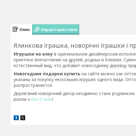
Опис
Характеристики
Ялинкова іграшка, новорічні іграшки і п
Игрушки на елку
в оригинальном дизайнерском исполне
приятное впечатление на друзей, родных и близких. Суве
естественный вид, что добавит новогоднему деревцу при
Новогодние подарки к
упить
на сайте можно как оптом
указаны за покупку нескольких игрушек одного вида. Опт
распространяется.
Дерев'яний новорічний декор неодмінно стане родзинкою 
разом з
Еко-Стиль
!