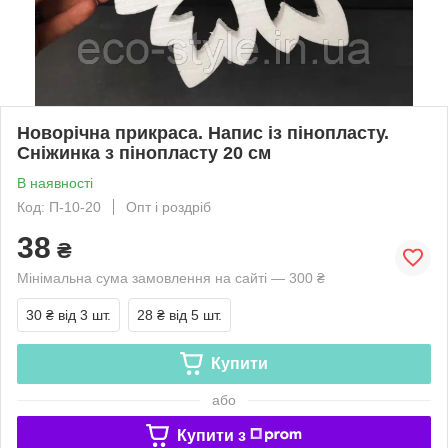
Новорічна прикраса. Напис із пінопласту.
Сніжинка з пінопласту 20 см
В наявності
Код: П-10-20
Опт і роздріб
38
₴
Мінімальна сума замовлення на сайті — 300 ₴
30 ₴
від 3 шт.
28 ₴
від 5 шт.
Купити
або
Купити з