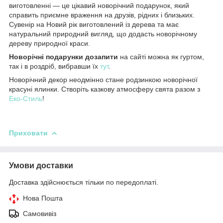
виготовленні — це
цікавий новорічний подарунок, який
справить приємне враження на друзів, рідних і близьких.
Сувенір на Новий рік виготовлений із дерева та має
натуральний природний вигляд, що додасть новорічному
дереву природної краси.
Новорічні подарунки до
запити
на сайті можна як гуртом,
так і в роздріб, вибравши їх
тут
.
Новорічний декор неодмінно стане родзинкою новорічної
красуні ялинки. Створіть казкову атмосферу свята разом з
Еко-Стиль
!
Приховати
Умови доставки
Доставка здійснюється тільки по передоплаті.
Нова Пошта
Самовивіз