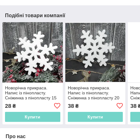
Подібні товари компанії
Новорічна прикраса.
Новорічна прикраса.
Ново
Напис із пінопласту.
Напис із пінопласту.
Напи
Сніжинка з пінопласту 15
Сніжинка з пінопласту 20
Сніж
см
см
см
28
38
38
₴
₴
Купити
Купити
Про нас