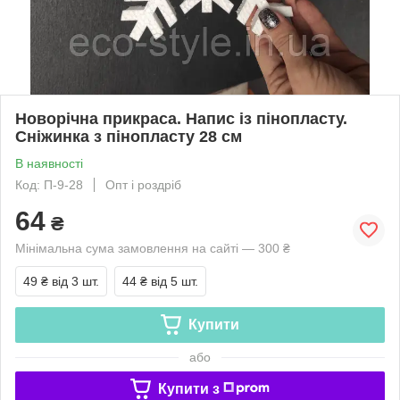
Новорічна прикраса. Напис із пінопласту.
Сніжинка з пінопласту 28 см
В наявності
Код: П-9-28
Опт і роздріб
64
₴
Мінімальна сума замовлення на сайті — 300 ₴
49 ₴
від 3 шт.
44 ₴
від 5 шт.
Купити
або
Купити з