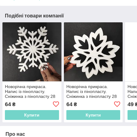
Подібні товари компанії
Новорічна прикраса.
Новорічна прикраса.
Ново
Напис із пінопласту.
Напис із пінопласту.
Напи
Сніжинка з пінопласту 28
Сніжинка з пінопласту 28
Сніж
см
см
см
64
64
49
₴
₴
Купити
Купити
Про нас