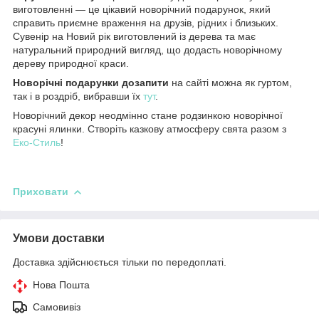
виготовленні — це
цікавий новорічний подарунок, який
справить приємне враження на друзів, рідних і близьких.
Сувенір на Новий рік виготовлений із дерева та має
натуральний природний вигляд, що додасть новорічному
дереву природної краси.
Новорічні подарунки до
запити
на сайті можна як гуртом,
так і в роздріб, вибравши їх
тут
.
Новорічний декор неодмінно стане родзинкою новорічної
красуні ялинки. Створіть казкову атмосферу свята разом з
Еко-Стиль
!
Приховати
Умови доставки
Доставка здійснюється тільки по передоплаті.
Нова Пошта
Самовивіз