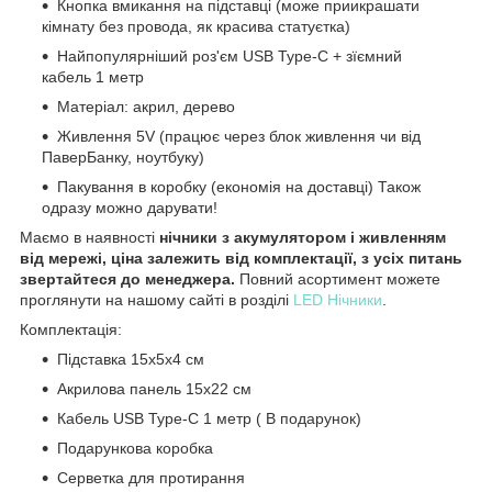
Кнопка вмикання на підставці (може приикрашати
кімнату без провода, як красива статуєтка)
Найпопулярніший роз'єм USB Type-C + зїємний
кабель 1 метр
Матеріал: акрил, дерево
Живлення 5V (працює через блок живлення чи від
ПаверБанку, ноутбуку)
Пакування в коробку (економія на доставці) Також
одразу можно дарувати!
Маємо в наявності
нічники з акумулятором і живленням
від мережі, ціна залежить від комплектації, з усіх питань
звертайтеся до менеджера.
Повний асортимент можете
проглянути на нашому сайті в розділі
LED Нічники
.
Комплектація:
Підставка 15х5х4 см
Акрилова панель 15х22 см
Кабель USB Type-C 1 метр ( В подарунок)
Подарункова коробка
Серветка для протирання