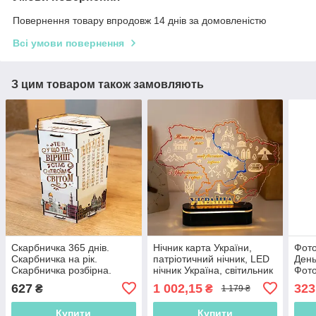
Повернення товару впродовж 14 днів за домовленістю
Всі умови повернення
З цим товаром також замовляють
Скарбничка 365 днів.
Нічник карта України,
Фото
Скарбничка на рік.
патріотичний нічник, LED
День
Скарбничка розбірна.
нічник Україна, світильник
Фото
Модульна скарбничка.
карта України, нічник
наро
627
1 002,15
323
₴
₴
1 179 ₴
Копілка. Копилка
Україна з підсвічуванням
День
фот
Купити
Купити