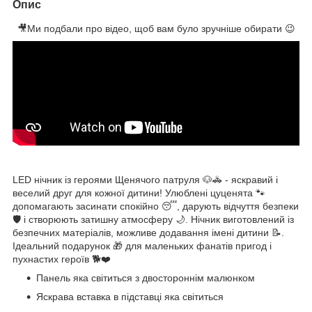
Опис
🎥Ми подбали про відео, щоб вам було зручніше обирати 😉
LED нічник із героями Щенячого патруля 🐶🚓 - яскравий і
веселий друг для кожної дитини! Улюблені цуценята 🐾
допомагають засинати спокійно 😴, дарують відчуття безпеки
🛡️ і створюють затишну атмосферу 🌙. Нічник виготовлений із
безпечних матеріалів, можливе додавання імені дитини 📝.
Ідеальний подарунок 🎁 для маленьких фанатів пригод і
пухнастих героїв 🐕❤️
Панель яка світиться з двостороннім малюнком
Яскрава вставка в підставці яка світиться