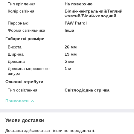
Тип кріплення
На поверхню
Колір світіння
Білий-нейтральний/Теплий
жовтий/Білий-холодний
Персонажі
PAW Patrol
Форма світильника
Інша
Габаритні розміри
Висота
26 мм
Ширина
15 мм
Довжина
5 мм
Довжина мережевого
1 м
шнура
Основні атрибути
Тип освітлення
Світлодіодна стрічка
Приховати
Умови доставки
Доставка здійснюється тільки по передоплаті.