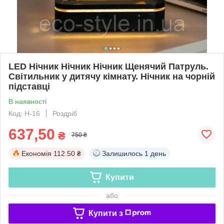
LED Нічник Нічник Нічник Щенячий Патруль.
Світильник у дитячу кімнату. Нічник на чорній
підставці
В наявності
Код: Н-16
Роздріб
637,50
₴
750 ₴
Економія
112.50 ₴
Залишилось
1 день
Купити
або
Купити з