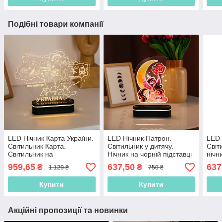
Подібні товари компанії
LED Нічник Карта України.
LED Нічник Патрон.
LED 
Світильник Карта.
Світильник у дитячу.
Світ
Світильник на
Нічник на чорній підставці
нічн
акумуляторі.
959,65
637,50
637
₴
₴
1 129 ₴
750 ₴
Купити
Купити
Акційні пропозиції та новинки