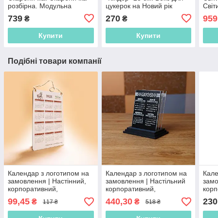
розбірна. Модульна
цукерок на Новий рік
Світ
скарбничка. Копілка.
акум
739
270
959
₴
₴
Копилка
Купити
Купити
Подібні товари компанії
Календар з логотипом на
Календар з логотипом на
Кале
замовлення | Настінний,
замовлення | Настільний
замо
корпоративний,
корпоративний,
корп
брендований календар з
брендований календар з
брен
99,45
440,30
230
₴
₴
117 ₴
518 ₴
вашим логотипом
вашим логотипом
ваш