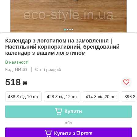
Календар з логотипом на замовлення |
Настільний корпоративний, брендований
календар з вашим логотипом
В наявності
Код: НИ-61
Опт і роздріб
518
₴
438 ₴
від 10 шт.
428 ₴
від 12 шт.
414 ₴
від 20 шт.
396 ₴
Купити
або
Купити з