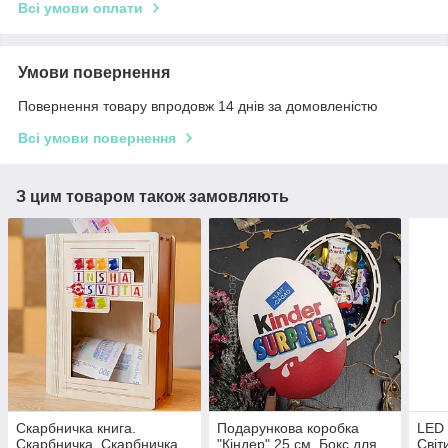
Всі умови оплати
Умови повернення
Повернення товару впродовж 14 днів за домовленістю
Всі умови повернення
З цим товаром також замовляють
Скарбничка книга.
Подарункова коробка
LED 
Скарбничка. Скарбничка
"Кіндер" 25 см. Бокс для
Світ